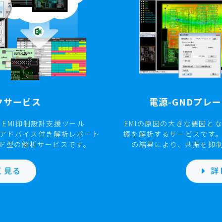
 測定機 ]
DEMITASNX®連携
ESD/EMI可視化装置 SmartScan
クサービス
電源-GNDプレ
で、EMI抑制設計支援ツール
EMIの原因の大きな要因と
、設計アドバイス付き解析レポート
振を解析するサービスです
ド型の解析サービスです。
の結果により、共振を抑
く見る
詳