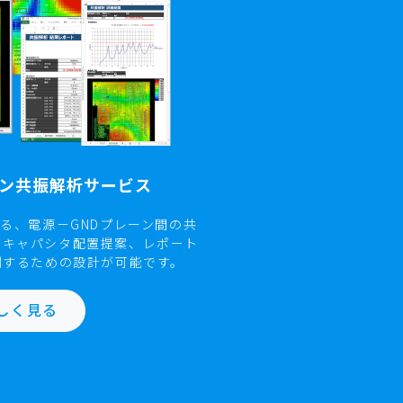
Aurora System（SI/PI検証）
ーン共振解析サービス
なる、電源－GNDプレーン間の共
。キャパシタ配置提案、レポート
制するための設計が可能です。
しく見る