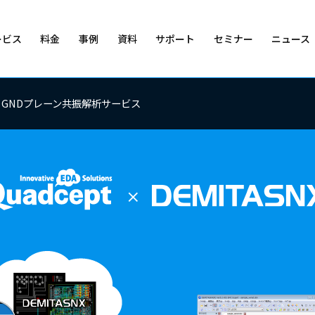
ービス
料金
事例
資料
サポート
セミナー
ニュース
cept」 の開発企業情報
表・割引制度、およびお支払い方法
- GNDプレーン共振解析サービス
CADマニュアル
Quadceptの特長
回路図設計CAD
購入・支払方法
会社概要
採用情報
トレーニング
パートナー
各種支援サー
ユーザーフォーラム
ーム ]
 部品・部品表・設計図面をクラウドで一元管理 ）
B
装）
部品ライブラリ無償提供