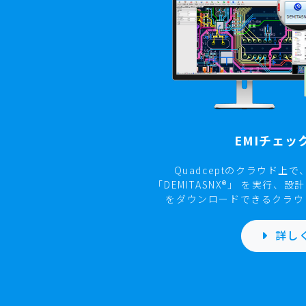
[ シミュレーションサービス /
LTspice®連携
S-NAP® PCB Suite®
EMIチェッ
Quadceptのクラウド上
「DEMITASNX®」 を実行
をダウンロードできるクラウ
詳し