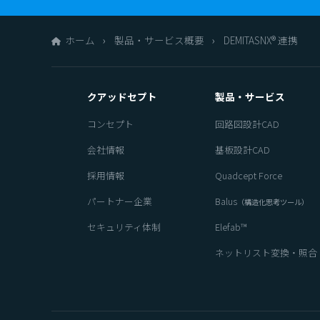
ホーム
製品・サービス概要
DEMITASNX® 連携
クアッドセプト
製品・サービス
コンセプト
回路図設計CAD
会社情報
基板設計CAD
採用情報
Quadcept Force
パートナー企業
Balus
（構造化思考ツール）
セキュリティ体制
Elefab™
ネットリスト変換・照合