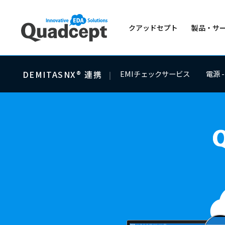
クアッドセプト
製品・サ
クラウド電子CAD「Quad
CADのライセンスの価格
[ 電子CADソフト ]
DEMITASNX® 連携
EMIチェックサービス
電源 
ヘルプセンター
Company
Price
Support
製品・サービス概要
コンセプト
料金体系
トレーニング
[ ものづくりDXプラットフォ
Quadcept Force（
Product /
[ ものづくり支援サービス ]
Service
Elefab™（設計・製造・実
ネットリストの変換・照合