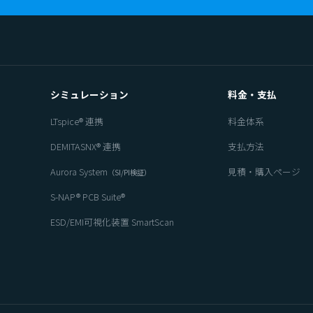
シミュレーション
料金・支払
LTspice® 連携
料金体系
DEMITASNX® 連携
支払方法
Aurora System
見積・購入ページ
（SI/PI検証）
S-NAP® PCB Suite®
ESD/EMI可視化装置 SmartScan