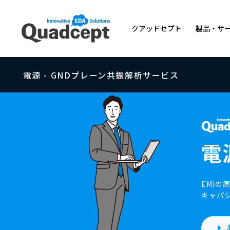
クアッドセプト
製品・サ
クラウド電子CAD「Quad
CADのライセンスの価格
[ 電子CADソフト ]
電源 - GNDプレーン共振解析サービス
ヘルプセンター
Company
Price
Support
製品・サービス概要
コンセプト
料金体系
トレーニング
[ ものづくりDXプラットフォ
Quadcept Force（
電
Product /
[ ものづくり支援サービス ]
EMI
Service
Elefab™（設計・製造・実
キャパ
ネットリストの変換・照合