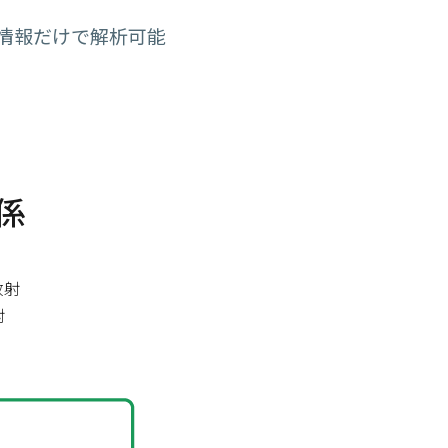
成情報だけで解析可能
係
放射
射