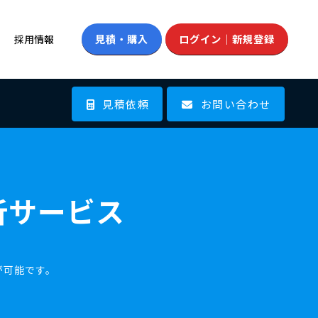
見積・購入
ログイン｜新規登録
採用情報
見積依頼
お問い合わせ
Forceマニュアル
基板設計CAD/3D
ビス
紹介キャンペーン
お問い合わせ
alus：構造化思考へのコラボレーションツール
析サービス
データコンバート
が可能です。