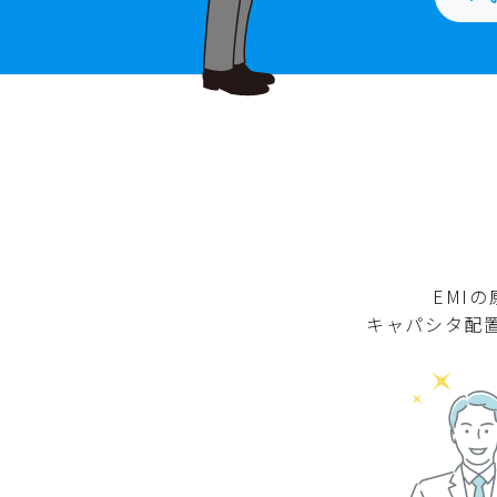
[ シミュレーションサービス /
LTspice®連携
S-NAP® PCB Suite®
EMI
キャパシタ配