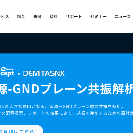
ービス
料金
事例
資料
サポート
セミナー
ニュース
cept」 の開発企業情報
表・割引制度、およびお支払い方法
CADマニュアル
Quadceptの特長
回路図設計CAD
購入・支払方法
会社概要
採用情報
トレーニング
パートナー
各種支援サー
ユーザーフォーラム
ーム ]
 部品・部品表・設計図面をクラウドで一元管理 ）
B
源-GNDプレーン共振解
の原因の大きな要因となる、電源－GNDプレーン間の共振を解析。
装）
部品ライブラリ無償提供
シタ配置提案、レポートの結果により、共振を抑制するための設計
お見積はこちら