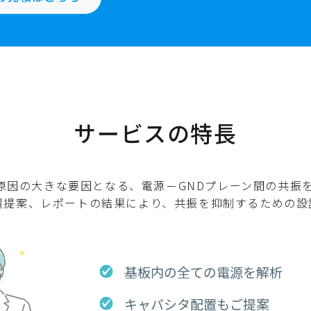
 測定機 ]
DEMITASNX®連携
ESD/EMI可視化装置 SmartScan
サービスの特長
の原因の大きな要因となる、電源－GNDプレーン間の共振
置提案、レポートの結果により、共振を抑制するための設
基板内の全ての電源を解析
キャパシタ配置もご提案