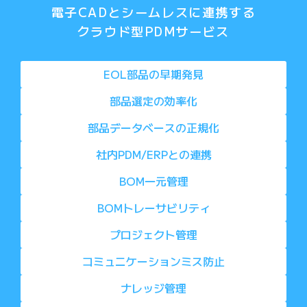
電子CADとシームレスに連携する
クラウド型PDMサービス
EOL部品の
早期発見
部品選定の
効率化
部品データ
ベースの正規化
社内PDM/ERP
との連携
BOM一元管理
BOMトレーサ
ビリティ
プロジェクト
管理
コミュニケー
ションミス防止
ナレッジ管理