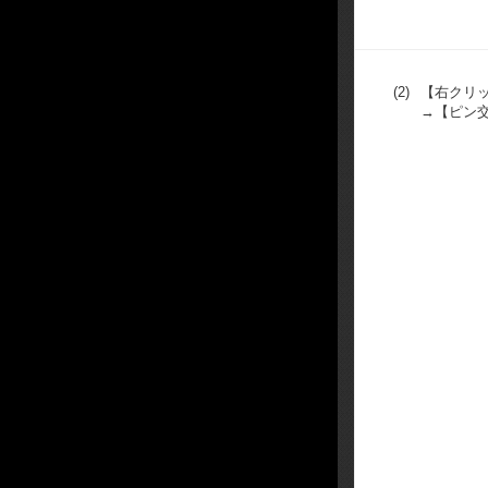
(2)
【右クリ
→【ピン