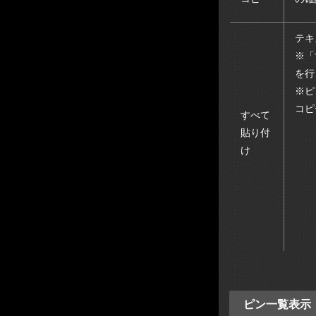
テキ
※「
を行
※ピ
コピ
すべて
貼り付
け
ピン一覧表示