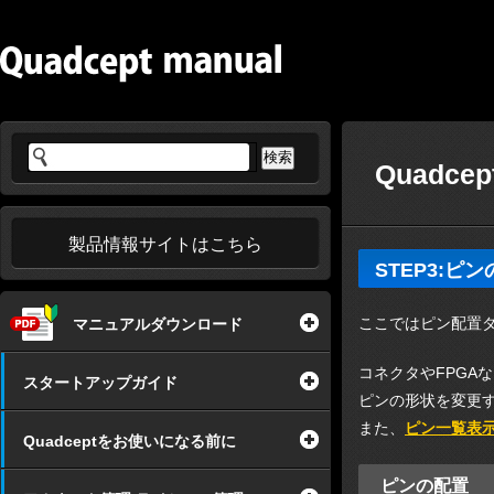
Quadc
製品情報サイトはこちら
STEP3:ピ
ここではピン配置
マニュアルダウンロード
コネクタやFPGA
スタートアップガイド
ピンの形状を変更
また、
ピン一覧表
Quadceptをお使いになる前に
ピンの配置