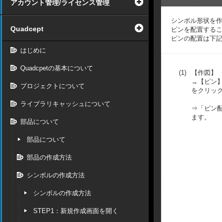
アカウント管理/ライセンス管理
シンボル形状を
Quadcept
ピンを配置する
ピンの配置は下
はじめに
Quadcpetの基本について
(1)
【作図】
→【ピン
プロジェクトについて
をクリッ
ライブラリキャッシュについて
⇒「ピン
ます。
部品について
部品について
部品の作成方法
シンボルの作成方法
シンボルの作成方法
STEP1：新規作成画面を開く