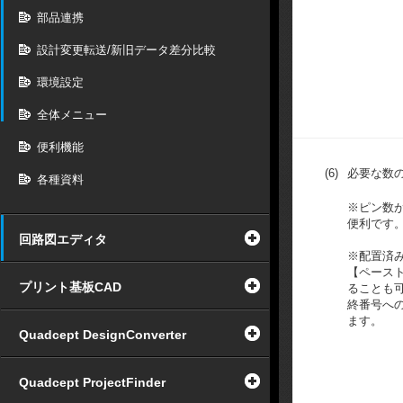
部品連携
設計変更転送/新旧データ差分比較
環境設定
全体メニュー
便利機能
(6)
必要な数
各種資料
※ピン数
便利です
回路図エディタ
※配置済
【ペース
プリント基板CAD
ることも
終番号へ
ます。
Quadcept DesignConverter
Quadcept ProjectFinder