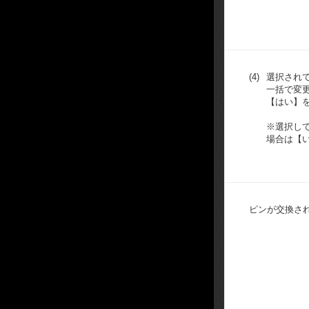
(4)
選択され
一括で変
【はい】
※選択し
場合は【
ピンが交換さ