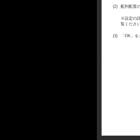
(2)
配列配置
※設定の
覧くださ
(3)
「OK」を