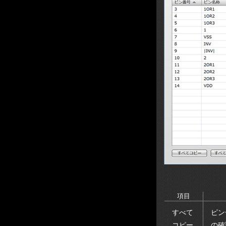
項目
すべて
ピン
コピー
の確