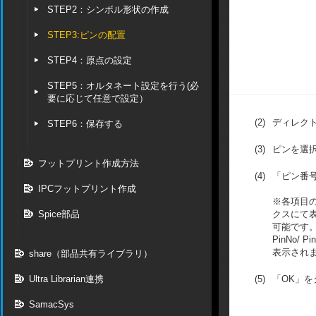
STEP2：シンボル形状の作成
STEP3:ピンの配置
STEP4：原点の設定
STEP5：オルタネート設定を行う(必
要に応じて任意で設定）
(2)
ディレク
STEP6：保存する
(3)
ピンを選
フットプリント作成方法
(4)
「ピン番
IPCフットプリント作成
※各項目
Spice部品
クスにて
可能です。
PinNo/
表示され
share（部品共有ライブラリ）
Ultra Librarian連携
(5)
「OK」を
SamacSys