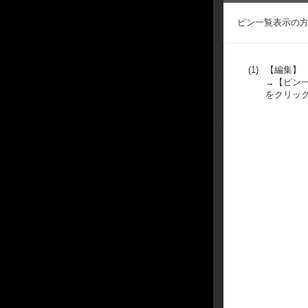
ピン一覧表示の
(1)
【編集】
→【ピン
をクリッ