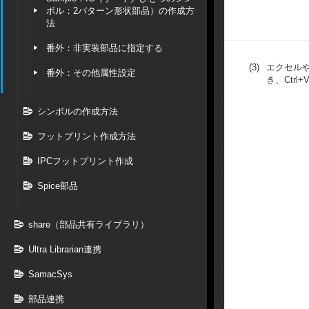
ボル：2パターン形状部品）の作成方
法
番外：非実装部品に指定する
(3)
エクセル
番外：その他属性設定
き、Ctrl
シンボルの作成方法
フットプリント作成方法
IPCフットプリント作成
Spice部品
share（部品共有ライブラリ）
Ultra Librarian連携
SamacSys
部品連携