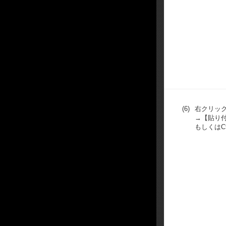
(6)
右クリッ
→【貼り
もしくはCt