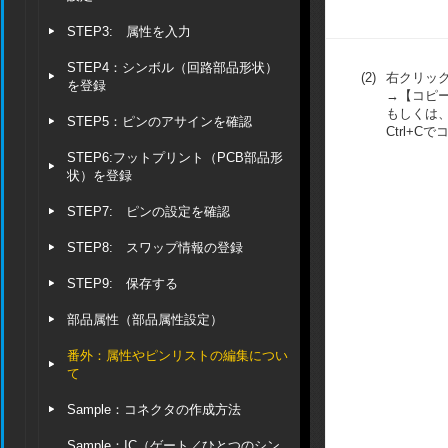
STEP3: 属性を入力
STEP4：シンボル（回路部品形状）
(2)
右クリッ
を登録
→【コピ
もしくは
STEP5：ピンのアサインを確認
Ctrl+C
STEP6:フットプリント（PCB部品形
状）を登録
STEP7: ピンの設定を確認
STEP8: スワップ情報の登録
STEP9: 保存する
部品属性（部品属性設定）
番外：属性やピンリストの編集につい
て
Sample：コネクタの作成方法
Sample：IC（ゲート／ひとつのシン