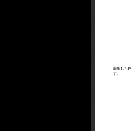
編集した
す。