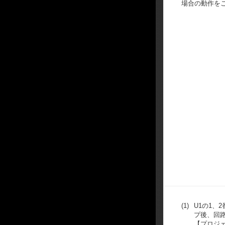
場合の動作を
(1)
U1の1、
プ後、回
【プロジ