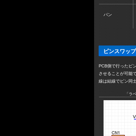
パン
ピンスワップ
PCB側で行ったピ
させることが可能
線は結線でピン同
「ラ