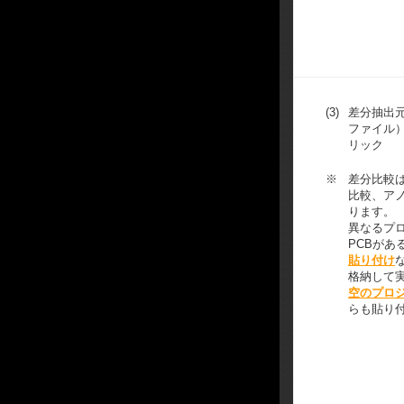
(3)
差分抽出
ファイル
リック
※
差分比較
比較、ア
ります。
異なるプ
PCBがあ
貼り付け
格納して
空のプロ
らも貼り