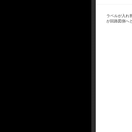
ラベルが入れ
が回路図側へ