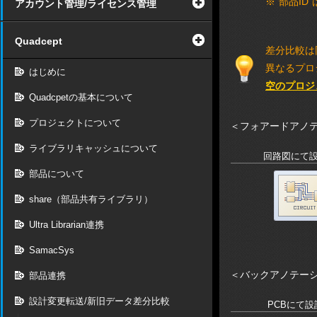
※“部品I
アカウント管理/ライセンス管理
Quadcept
差分比較は
異なるプロ
はじめに
空のプロジ
Quadcpetの基本について
プロジェクトについて
＜フォアードアノ
ライブラリキャッシュについて
回路図にて
部品について
share（部品共有ライブラリ）
Ultra Librarian連携
SamacSys
＜バックアノテー
部品連携
設計変更転送/新旧データ差分比較
PCBにて設