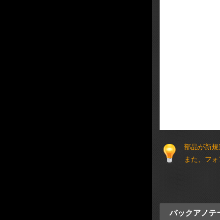
部品が新規
また、フォ
バックアノテ