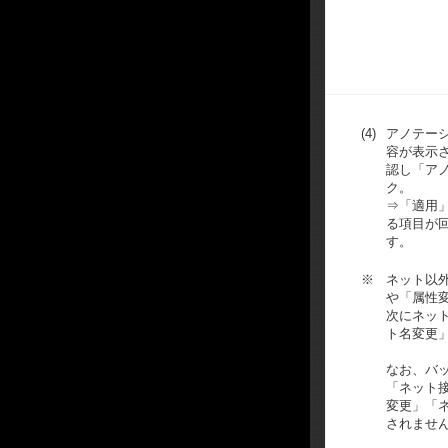
(4)
アノテー
容が表示
認し「ア
ク。
⇒「適用
る項目が
す。
※
ネット以
や「属性
次にネッ
ト名変更
なお、バ
「ネット
変更」「
されませ