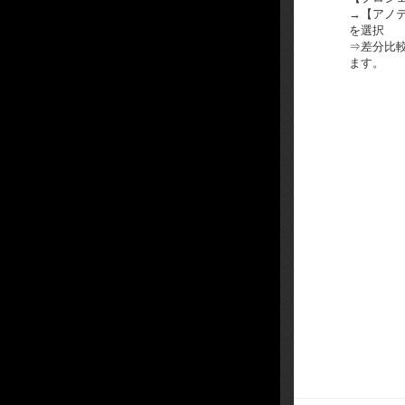
→【アノ
を選択
⇒差分比
ます。