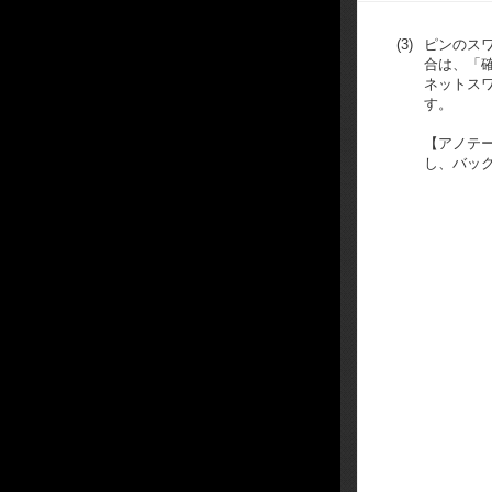
(3)
ピンのス
合は、「
ネットス
す。
【アノテ
し、バッ