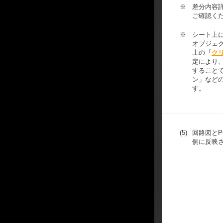
※
差分内容
ご確認く
※
シート上
オブジェ
上の『
ク
定により
すること
ン」など
す。
(5)
回路図とP
側に反映