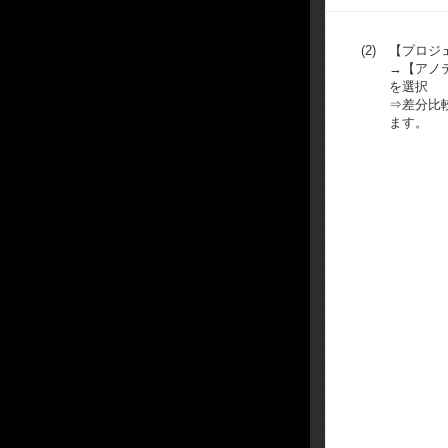
(2)
【プロジ
→【アノ
を選択
⇒差分比
ます。