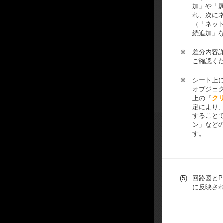
加」や「
れ、次に
（「ネッ
続追加」
※
差分内容
ご確認く
※
シート上
オブジェ
上の『
ク
定により
すること
ン」など
す。
(5)
回路図とP
に反映さ