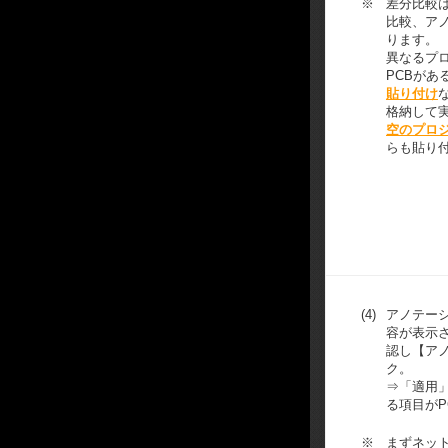
※
差分比較
比較、ア
ります。
異なるプ
PCBがあ
貼り付け
格納して
空のプロ
らも貼り
(4)
アノテー
容が表示
認し【ア
ク。
⇒「適用
る項目がP
※
まずネッ