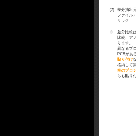
(2)
差分抽出
ファイル
リック
※
差分比較
比較、ア
ります。
異なるプ
PCBがあ
貼り付け
格納して
空のプロ
らも貼り