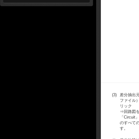
(3)
差分抽出
ファイル
リック
⇒回路図
「Circu
のすべて
す。