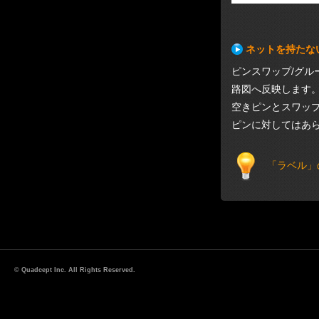
ネットを持たな
ピンスワップ/グル
路図へ反映します。
空きピンとスワッ
ピンに対してはあ
「ラベル」
© Quadcept Inc. All Rights Reserved.