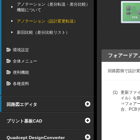
アノテーション（差分転送・差分比較）
機能について
アノテーション（設計変更転送）
新旧比較（差分比較リスト）
環境設定
フォアードア
全体メニュー
回路図側で設計変
便利機能
各種資料
(1)
更新ファ
イル）を
⇒フォア
回路図エディタ
合、PCB
プリント基板CAD
Quadcept DesignConverter