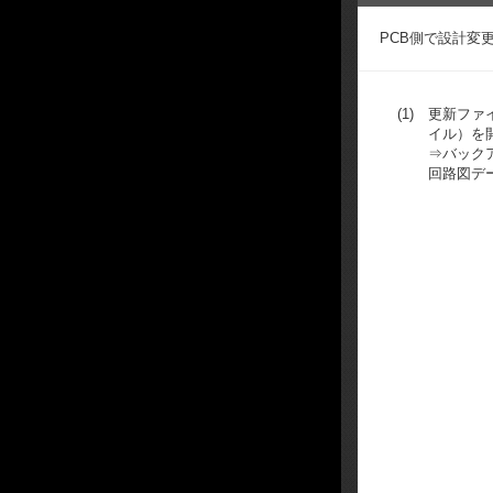
PCB側で設計変
(1)
更新ファ
イル）を
⇒バック
回路図デ