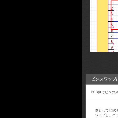
ピンスワップ
PCB側でピンの
例としてU1の
ワップし、バ