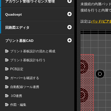
アカウント管理/ライセンス管理
未接続の内層パッ
接続を行うと内層
Quadcept
設定は
パッド/ビア
回路図エディタ
プリント基板CAD
プリント基板設計の流れと構成
プリント基板設計を行う
PCB設定
ガーバーを確認する
自動配線ツール連携
３D連携
作図・編集