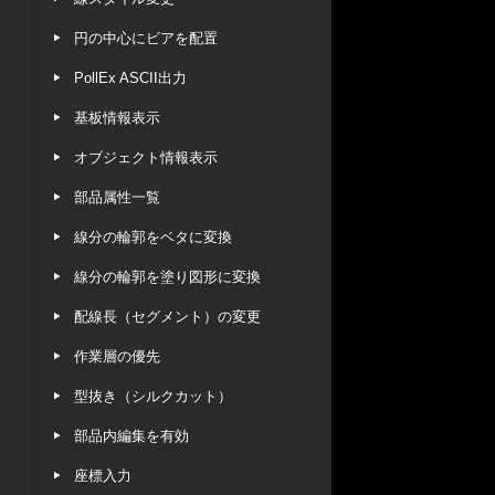
円の中心にビアを配置
PollEx ASCII出力
基板情報表示
オブジェクト情報表示
部品属性一覧
線分の輪郭をベタに変換
線分の輪郭を塗り図形に変換
配線長（セグメント）の変更
作業層の優先
型抜き（シルクカット）
部品内編集を有効
座標入力