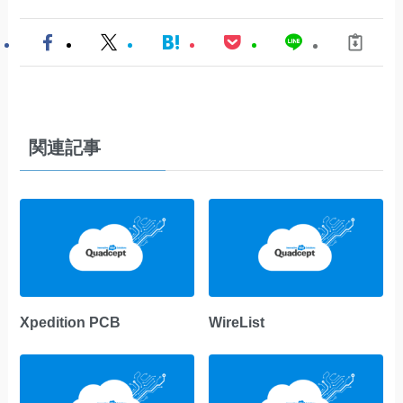
関連記事
Xpedition PCB
WireList