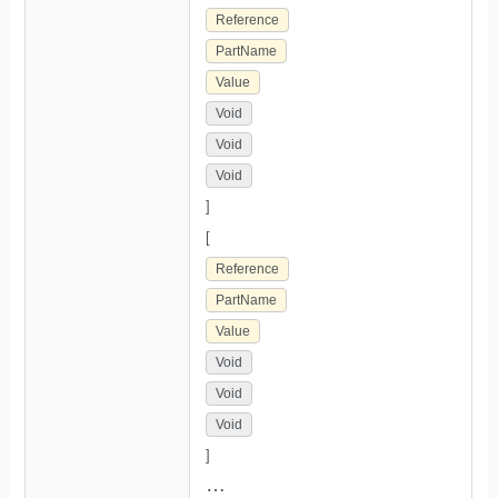
Reference
PartName
Value
Void
Void
Void
]
[
Reference
PartName
Value
Void
Void
Void
]
…