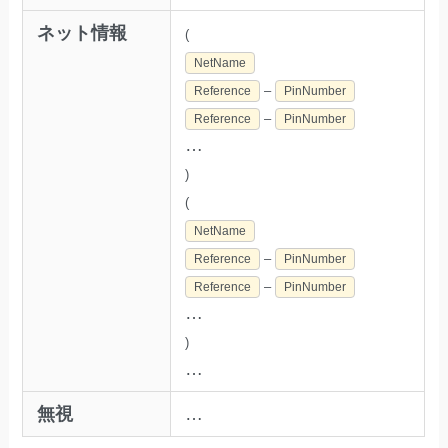
ネット情報
(
NetName
–
Reference
PinNumber
–
Reference
PinNumber
…
)
(
NetName
–
Reference
PinNumber
–
Reference
PinNumber
…
)
…
無視
…