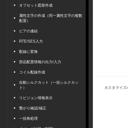
オフセット図形作成
属性文字の作成（同一属性文字の複数
配置）
ビアの連結
RTE/SES入力
配線に変換
部品配置情報の出力/入力
コイル配線作成
自動シルクカット（一括シルクカッ
ト）
カスタマイズ
リビジョン情報表示
繋がり確認/補正
一括角処理