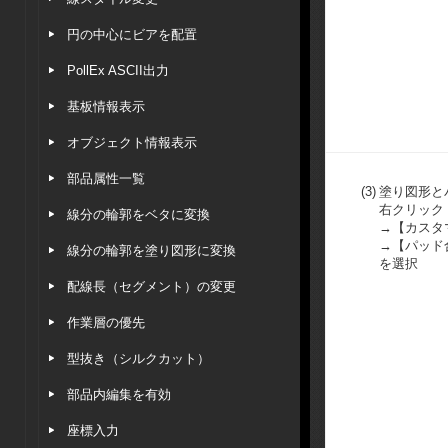
円の中心にビアを配置
PollEx ASCII出力
基板情報表示
オブジェクト情報表示
部品属性一覧
(3)
塗り図形と
右クリック
線分の輪郭をベタに変換
→【カスタ
→【パッド
線分の輪郭を塗り図形に変換
を選択
配線長（セグメント）の変更
作業層の優先
型抜き（シルクカット）
部品内編集を有効
座標入力