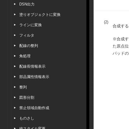
DSN出力
塗りオブジェクトに変換
(2)
ラインに変換
合成する
フィルタ
※合成す
配線の整列
た原点位
パッドの
角処理
配線長情報表示
部品属性情報表示
整列
図形分割
禁止領域自動作成
ものさし
線スタイル変更