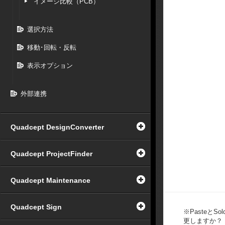
イメージ比較（PCB）
選択方法
移動･回転・反転
表示オプション
外部連携
Quadcept DesignConverter
Quadcept ProjectFinder
Quadcept Maintenance
Quadcept Sign
※PasteとS
更しますか？