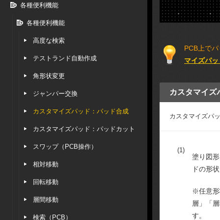
各種便利機能
各種便利機能
高度な検索
PCB上で
テストランド自動作成
マイズパッ
角形状変更
カスタマイズ
ジャンパー交換
カスタマイズパッド：パッド合成
カスタマイズパ
カスタマイズパッド：パッドカット
スワップ（PCB操作）
(1)
塗り図形
相対移動
ドの形状
回転移動
※任意形
層間移動
層」「層
す。
検索（PCB）