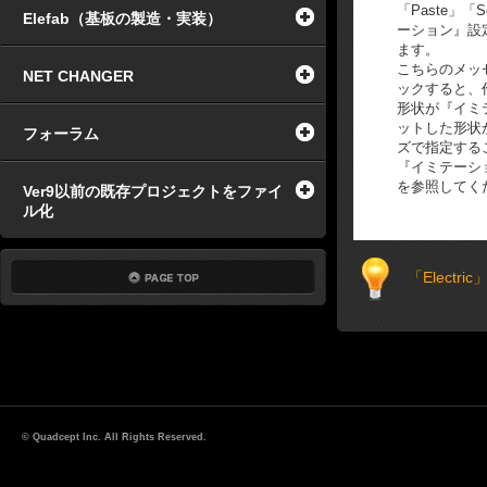
「Paste」「
Elefab（基板の製造・実装）
ーション』設
ます。
こちらのメッ
NET CHANGER
ックすると、作業
形状が『イミ
ットした形状
フォーラム
ズで指定する
『イミテーシ
を参照してく
Ver9以前の既存プロジェクトをファイ
ル化
「Elect
© Quadcept Inc. All Rights Reserved.