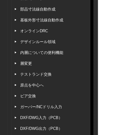
部品寸法線自動作成
基板外形寸法線自動作成
オンラインDRC
デザインルール領域
内層についての便利機能
層変更
テストランド交換
原点を中心へ
ビア交換
ガーバー/NCドリル入力
DXF/DWG入力（PCB）
DXF/DWG出力（PCB）