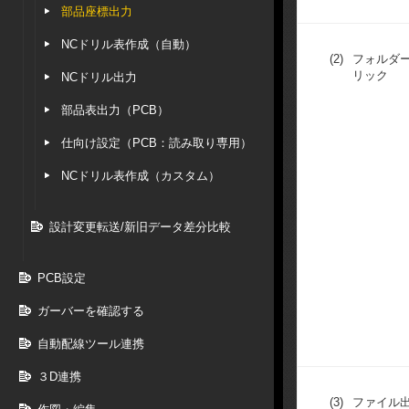
部品座標出力
NCドリル表作成（自動）
(2)
フォルダ
リック
NCドリル出力
部品表出力（PCB）
仕向け設定（PCB：読み取り専用）
NCドリル表作成（カスタム）
設計変更転送/新旧データ差分比較
PCB設定
ガーバーを確認する
自動配線ツール連携
３D連携
(3)
ファイル