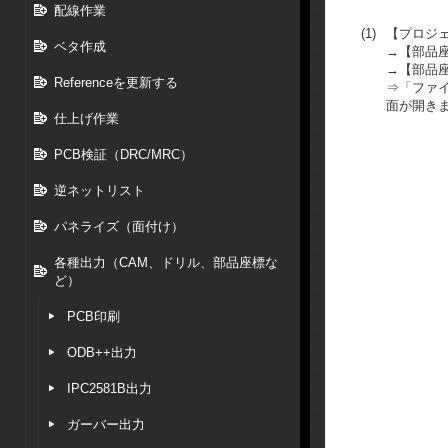
配線作業
(1)
【プロジ
ベタ作成
→【部品
→【部品
Referenceを更新する
⇒「ファ
面が開き
仕上げ作業
PCB検証（DRC/MRC）
逆ネットリスト
パネライズ（面付け）
各種出力（CAM、ドリル、部品座標な
ど）
PCB印刷
ODB++出力
IPC2581B出力
ガーバー出力