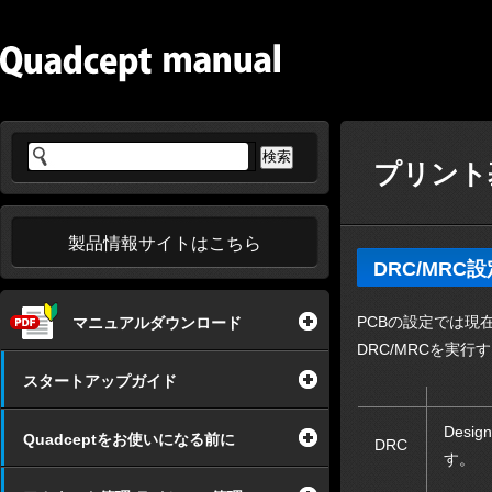
プリント基
製品情報サイトはこちら
DRC/MRC
PCBの設定では現
マニュアルダウンロード
DRC/MRCを実
スタートアップガイド
Des
Quadceptをお使いになる前に
DRC
す。