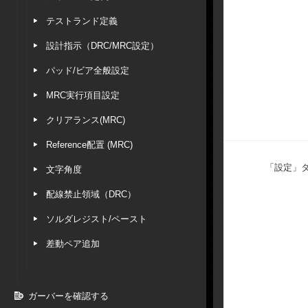
テストランド定義
設計指示（DRC/MRC設定）
パッド/ビア全般設定
MRC実行項目設定
クリアランス(MRC)
Reference配置 (MRC)
「設定」
文字角度
配線禁止領域（DRC）
ソルダレジスト/ペースト
差動ペア追加
ガーバーを確認する