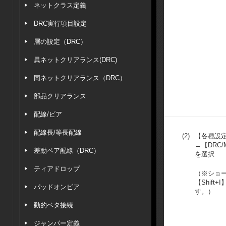
ネットクラス定義
DRC実行項目設定
層の設定（DRC）
異ネットクリアランス(DRC)
同ネットクリアランス（DRC）
部品クリアランス
配線/ビア
配線長/等長配線
(2)
【各種設
→【DRC
差動ペア配線（DRC）
を選択
ティアドロップ
（※ショ
【Shift
パッドオンビア
す。）
動的ベタ接続
ジャンパー定義