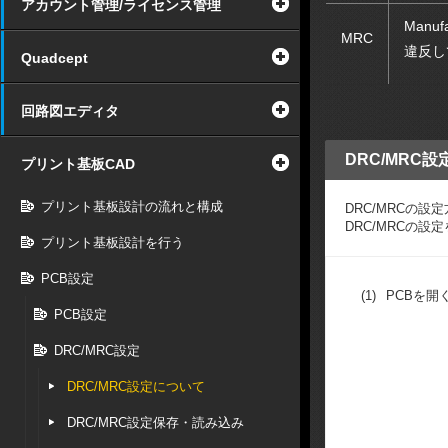
アカウント管理/ライセンス管理
Manu
MRC
違反し
Quadcept
回路図エディタ
DRC/MRC
プリント基板CAD
プリント基板設計の流れと構成
DRC/MRCの
DRC/MRCの
プリント基板設計を行う
PCB設定
(1)
PCBを開
PCB設定
DRC/MRC設定
DRC/MRC設定について
DRC/MRC設定保存・読み込み