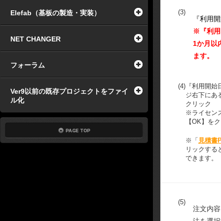
(3)
Elefab（基板の製造・実装）
『利用開
※『利用
NET CHANGER
1か月以
ます。
フォーラム
(4)
『利用開始
Ver9以前の既存プロジェクトをファイ
ジ右下にあ
ル化
クリック
※ライセン
【OK】を
※「
見積書
リックする
できます。
(5)
注文内容