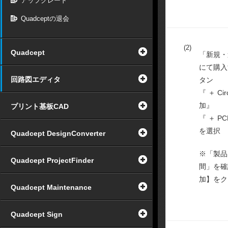
アップグレード
Quadceptの退会
(2)
Quadcept
「新規・
にて購入
回路図エディタ
タン
『 ＋ Cir
加』
プリント基板CAD
『 ＋ PC
を選択
Quadcept DesignConverter
※「製品
Quadcept ProjectFinder
間」を確
加】をク
Quadcept Maintenance
Quadcept Sign