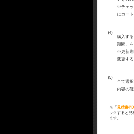
※チェッ
にカート
(4)
購入する
期間」を
※更新期
変更する
(5)
全て選択
内容の確
※「
見積書P
ックすると見
ます。