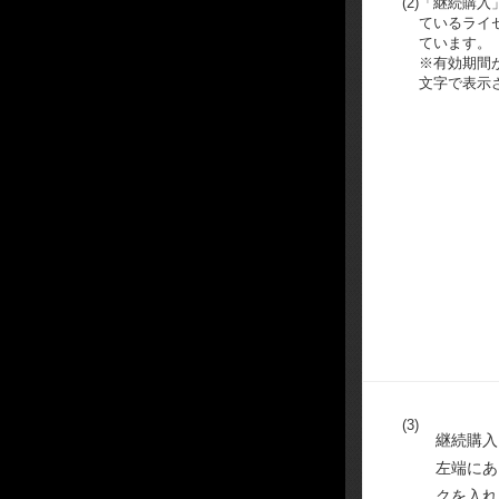
(2)
「継続購入
ているライ
ています。
※有効期間
文字で表示
(3)
継続購入
左端にあ
クを入れ