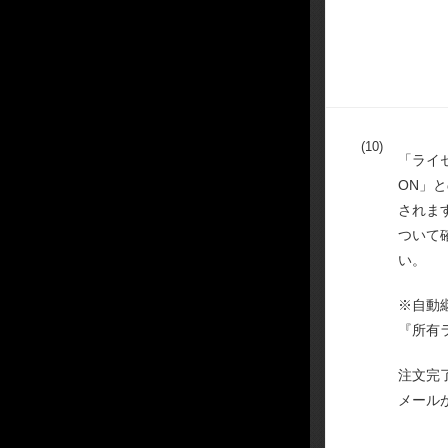
(10)
「ライ
ON」
されま
ついて
い。
※自動
『所有
注文完
メール