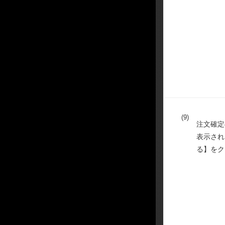
(9)
注文確定
表示され
る】をク