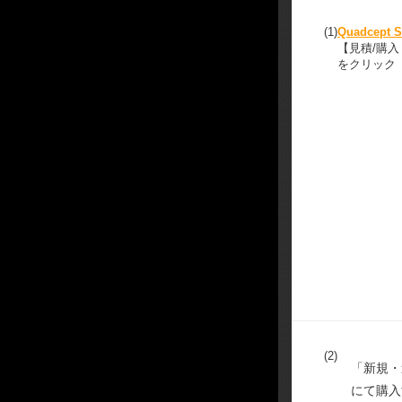
(1)
Quadcept S
【見積/購
をクリック
(2)
「新規・
にて購入