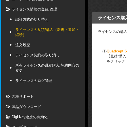
ライセンス情報の登録/管理
ライセンス購
認証方式の切り替え
ライセンスの見積/購入（新規・追加・
ライセンスの購
継続）
注文履歴
(1)
Quadcept S
ライセンス契約の取り消し
【見積/購
をクリック
所有ライセンスの継続購入/契約内容の
変更
ライセンスのログ管理
各種サポート
製品ダウンロード
Digi-Key連携の有効化