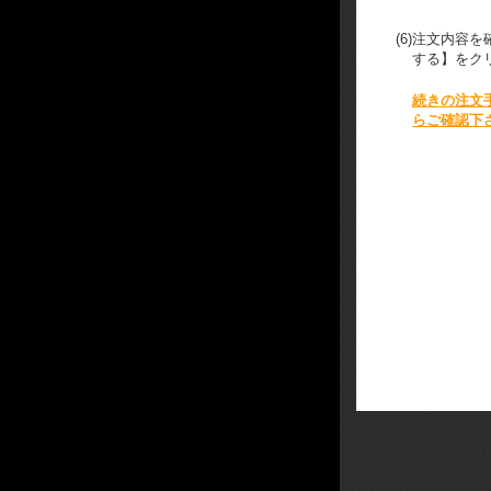
(6)
注文内容を
する】をク
続きの注文
らご確認下