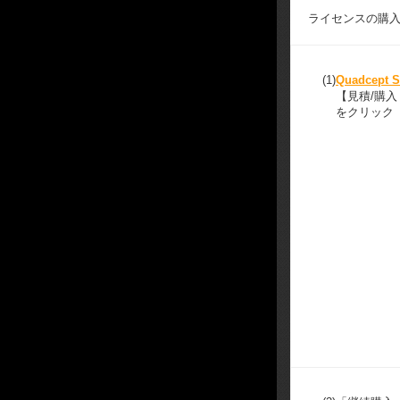
ライセンスの購
(1)
Quadcept S
【見積/購
をクリック