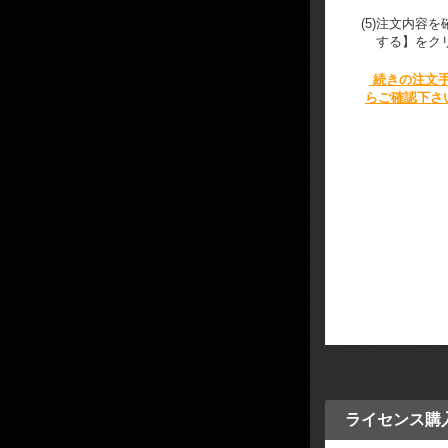
(5)
注文内容を
する】をク
続きの注文
らご確認下さ
ライセンス購