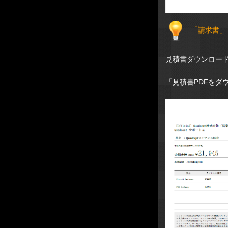
「請求書」
見積書ダウンロー
「見積書PDFをダ