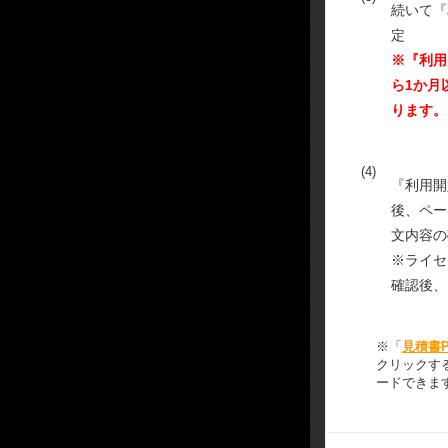
続いて『
定
※『利用
ら1か月
ります。
(4)
『利用開
後、ペー
文内容の
※ライセ
確認後、
※「
見積書
クリックす
ードできま