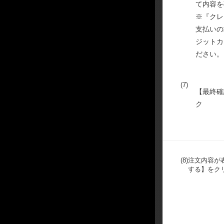
て内容を
※『クレ
支払いの
ジットカ
ださい。
(7)
【最終確
ク
(8)
注文内容が
する】をク