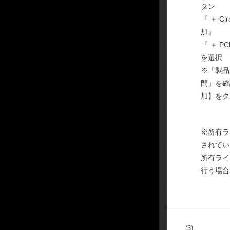
タン
『 ＋ Cir
加』
『 ＋ PC
を選択
※「製品
間」を確
加】をク
※所有ラ
されてい
所有ライ
行う場合
(3)