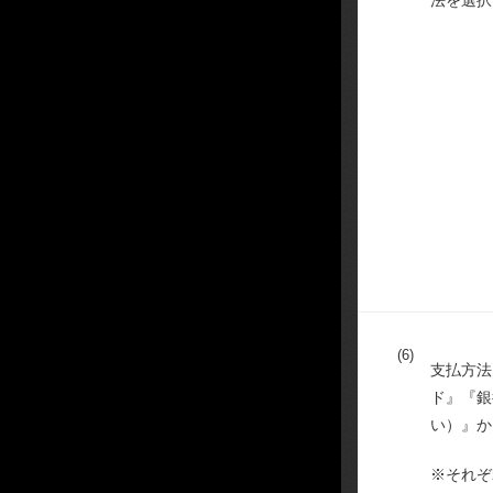
法を選択
(
6)
支払方法
ド』『銀
い）』か
※それぞ