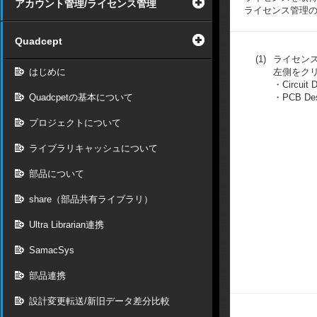
アカウント管理/ライセンス管理
ライセンス管理
Quadcept
(1)
ライセン
はじめに
左側をク
・Circui
Quadcpetの基本について
・PCB D
プロジェクトについて
ライブラリキャッシュについて
部品について
share（部品共有ライブラリ）
Ultra Librarian連携
SamacSys
部品連携
設計変更転送/新旧データ差分比較