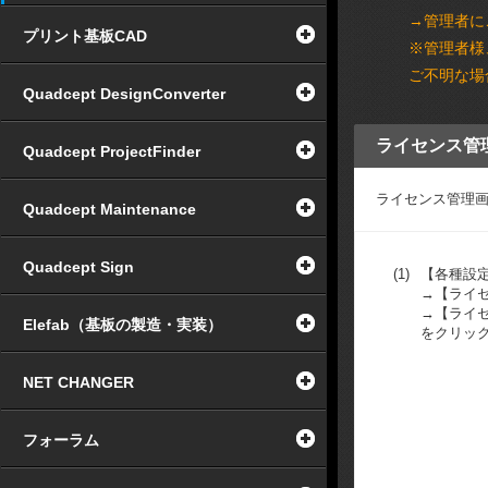
→管理者に
プリント基板CAD
※管理者様
ご不明な場合
Quadcept DesignConverter
ライセンス管
Quadcept ProjectFinder
ライセンス管理
Quadcept Maintenance
Quadcept Sign
(1)
【各種設
→【ライ
→【ライ
Elefab（基板の製造・実装）
をクリッ
NET CHANGER
フォーラム