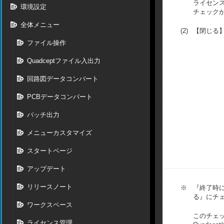
ライセン
環境設定
チェック
全体メニュー
(2)
【閉じる
ファイル操作
Quadceptファイル入出力
回路図データコンバート
PCBデータコンバート
バッチ出力
メニューカスタマイズ
スタートページ
アップデート
リリースノート
※
『終了時
る』にチ
ワークスペース
このチェ
ライセンス管理