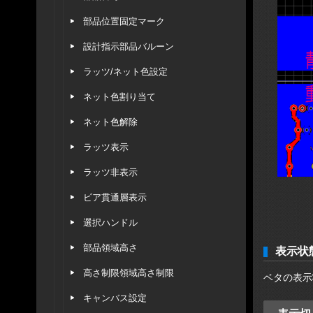
部品位置固定マーク
設計指示部品バルーン
ラッツ/ネット色設定
ネット色割り当て
ネット色解除
ラッツ表示
ラッツ非表示
ビア貫通層表示
選択ハンドル
部品領域高さ
表示状
高さ制限領域高さ制限
ベタの表示
キャンバス設定