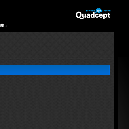
編集
»
。