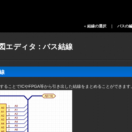
«
結線の選択
|
バスの
図エディタ : バス結線
線
することでICやFPGA等から引き出した結線をまとめることができます