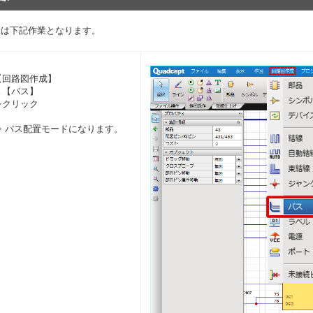
置は下記作業となります。
【回路図作成】
→【バス】
をクリック
⇒ バス配置モードになります。