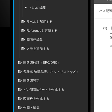
バスの編集
バス配
ラベルを配置する
(1)
Referenceを更新する
図面枠編集
メモを追加する
回路図検証（ERC/DRC）
各種出力(部品表、ネットリストなど）
回路図設定
ピン/電源/ポートを作成する
図面枠を作成する
作図・編集