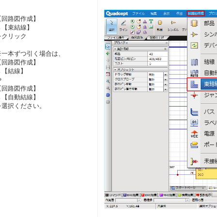
【回路図作成】
→【束結線】
をクリック
※一本ずつ引く場合は、
【回路図作成】
→【結線】
や
【回路図作成】
→【自動結線】
を選択ください。