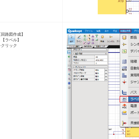
【回路図作成】
→【ラベル】
をクリック