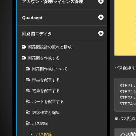
アカウント管理/ライセンス管理
Quadcept
回路図エディタ
回路図設計の流れと構成
回路図を作成する
バス配線を
回路図作成について
部品を配置する
STEP1
電源を配置する
STEP
STEP
ポートを配置する
STEP
結線作業と編集
※バス配線
バス結線
バス配
バス配線