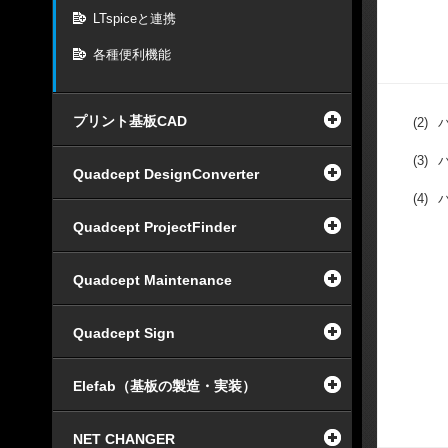
LTspiceと連携
各種便利機能
プリント基板CAD
(2)
(3)
Quadcept DesignConverter
(4)
Quadcept ProjectFinder
Quadcept Maintenance
Quadcept Sign
Elefab（基板の製造・実装）
NET CHANGER