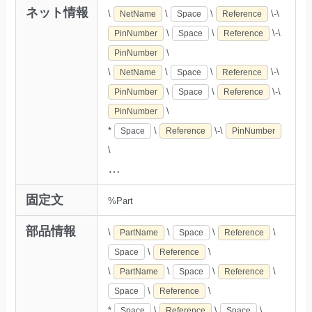
ネット情報
\
\
\
\-\
NetName
Space
Reference
\
\
\-\
PinNumber
Space
Reference
\
PinNumber
\
\
\
\-\
NetName
Space
Reference
\
\
\-\
PinNumber
Space
Reference
\
PinNumber
*
\
\-\
Space
Reference
PinNumber
\
…
固定文
%Part
部品情報
\
\
\
\
PartName
Space
Reference
\
\
Space
Reference
\
\
\
\
PartName
Space
Reference
\
\
Space
Reference
*
\
\
\
Space
Reference
Space