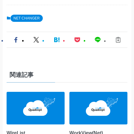
NET CHANGER
関連記事
WireList
WorkView(Net)