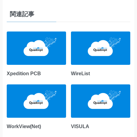
関連記事
Xpedition PCB
WireList
WorkView(Net)
VISULA