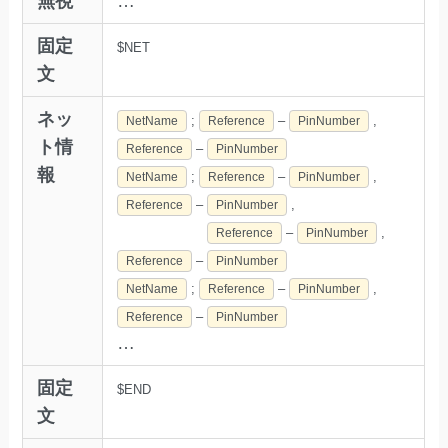
無視
…
固定
$NET
文
ネッ
;
–
,
NetName
Reference
PinNumber
ト情
–
Reference
PinNumber
報
;
–
,
NetName
Reference
PinNumber
–
,
Reference
PinNumber
–
,
Reference
PinNumber
–
Reference
PinNumber
;
–
,
NetName
Reference
PinNumber
–
Reference
PinNumber
…
固定
$END
文