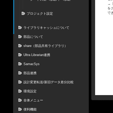
→
を
で
プロジェクト設定
ライブラリキャッシュについて
部品について
share（部品共有ライブラリ）
Ultra Librarian連携
SamacSys
部品連携
設計変更転送/新旧データ差分比較
環境設定
全体メニュー
便利機能