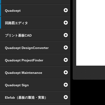
Quadcept
回路図エディタ
プリント基板CAD
Quadcept DesignConverter
Quadcept ProjectFinder
Quadcept Maintenance
Quadcept Sign
Elefab（基板の製造・実装）