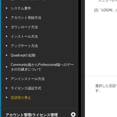
メニューか
システム要件
(2)
「LOGIN
アカウント登録方法
ダウンロード方法
インストール方法
アップデート方法
Quadceptの起動
Community版からProfessional版へのデー
タの引継ぎについて
アンインストール方法
選択した言語で
ライセンス認証方式
す。
言語切り替え
アカウント管理/ライセンス管理