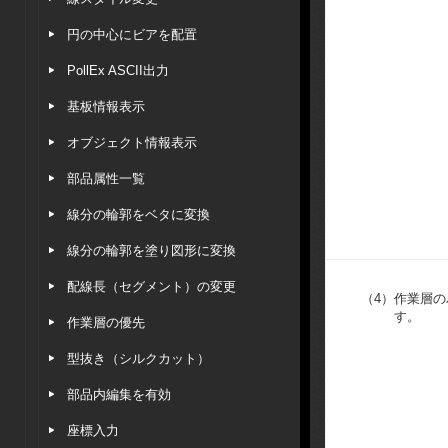
円の中心にビアを配置
PollEx ASCII出力
基板情報表示
オブジェクト情報表示
部品属性一覧
線分の輪郭をベタに変換
線分の輪郭を塗り図形に変換
配線長（セグメント）の変更
（4）
作業層の
す。
作業層の優先
型抜き（シルクカット）
部品内編集を有効
座標入力