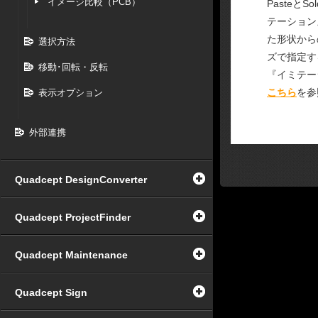
イメージ比較（PCB）
PasteとS
テーション
た形状から
選択方法
ズで指定す
移動･回転・反転
『イミテー
こちら
を参
表示オプション
外部連携
Quadcept DesignConverter
Quadcept ProjectFinder
Quadcept Maintenance
Quadcept Sign