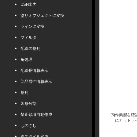
DSN出力
塗りオブジェクトに変換
ラインに変換
フィルタ
配線の整列
角処理
配線長情報表示
部品属性情報表示
整列
図形分割
禁止領域自動作成
(3)
作業層を確
にカットラ
ものさし
線スタイル変更