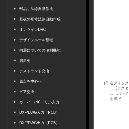
部品寸法線自動作成
基板外形寸法線自動作成
オンラインDRC
デザインルール領域
内層についての便利機能
層変更
テストランド交換
原点を中心へ
(2)
右クリック
→【カスタ
ビア交換
→【パッド
を選択
ガーバー/NCドリル入力
DXF/DWG入力（PCB）
DXF/DWG出力（PCB）