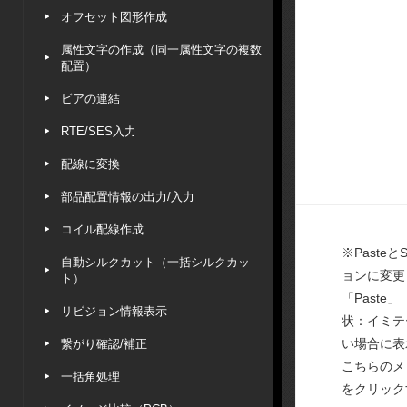
オフセット図形作成
属性文字の作成（同一属性文字の複数
配置）
ビアの連結
RTE/SES入力
配線に変換
部品配置情報の出力/入力
コイル配線作成
※Pasteと
自動シルクカット（一括シルクカッ
ョンに変更
ト）
「Paste」
リビジョン情報表示
状：イミテ
い場合に表
繋がり確認/補正
こちらのメ
一括角処理
をクリック