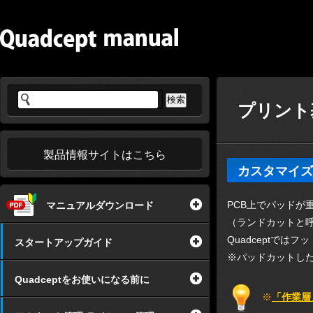
プリント基
製品情報サイトはこちら
カスタマイズ
PCB上でパッド
マニュアルダウンロード
（ランドカットと
Quadceptで
スタートアップガイド
※パッドカットし
Quadceptをお使いになる前に
※
「作業層