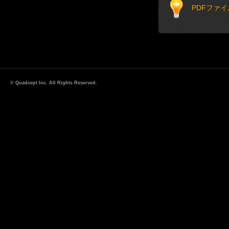
PDFファ
© Quadcept Inc. All Rights Reserved.