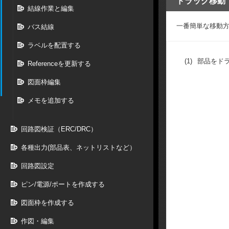
ドラッグ移動
結線作業と編集
一番簡単な移動
バス結線
ラベルを配置する
(1)
部品をド
Referenceを更新する
図面枠編集
メモを追加する
回路図検証（ERC/DRC）
各種出力(部品表、ネットリストなど）
回路図設定
ピン/電源/ポートを作成する
図面枠を作成する
作図・編集