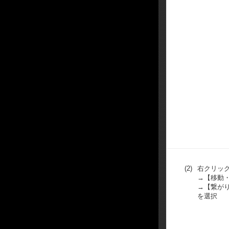
(2)
右クリッ
→【移動
→【繋が
を選択