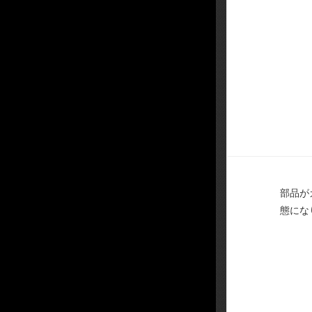
部品が
態にな