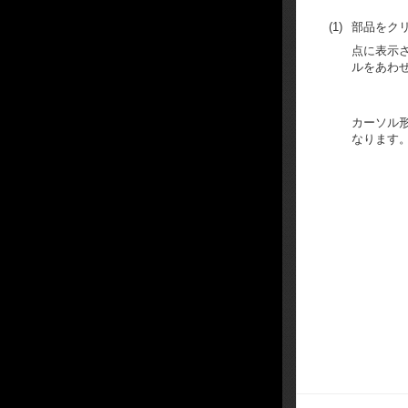
(1)
部品をク
点に表示
ルをあわ
カーソル
なります