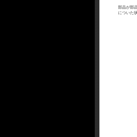
部品が部
についた