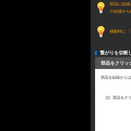
部品に結線
※結線から
移動時に「
繋がりを切断
部品をクリッ
部品を結線から
(1)
部品をク