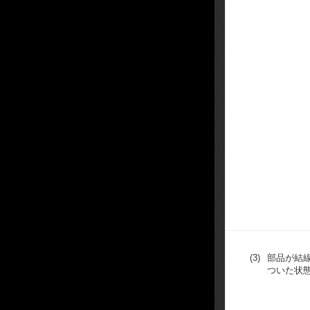
(3)
部品が結
ついた状