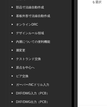
を選択
部品寸法線自動作成
基板外形寸法線自動作成
オンラインDRC
デザインルール領域
内層についての便利機能
層変更
テストランド交換
原点を中心へ
ビア交換
ガーバー/NCドリル入力
DXF/DWG入力（PCB）
DXF/DWG出力（PCB）