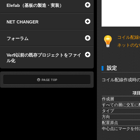
Elefab（基板の製造・実装）
NET CHANGER
コイル配線
フォーラム
ネットのな
Ver9以前の既存プロジェクトをファイ
ル化
設定
コイル配線作成時
項
作成層
すべての層に交互に
タイプ
方向
配置原点
中心点にマークを付