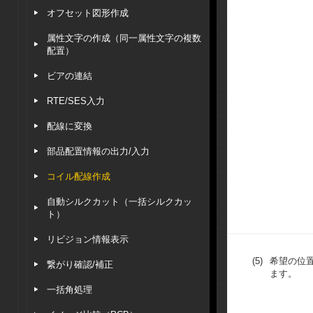
オフセット図形作成
属性文字の作成（同一属性文字の複数
配置）
ビアの連結
RTE/SES入力
配線に変換
部品配置情報の出力/入力
コイル配線作成
自動シルクカット（一括シルクカッ
ト）
リビジョン情報表示
(5)
希望の位
繋がり確認/補正
ます。
一括角処理