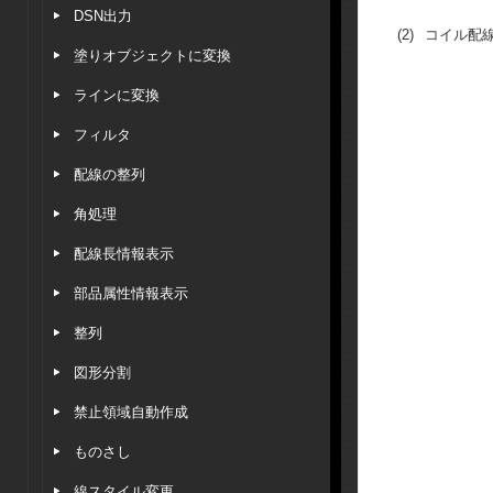
DSN出力
(2)
コイル配
塗りオブジェクトに変換
ラインに変換
フィルタ
配線の整列
角処理
配線長情報表示
部品属性情報表示
整列
図形分割
禁止領域自動作成
ものさし
線スタイル変更