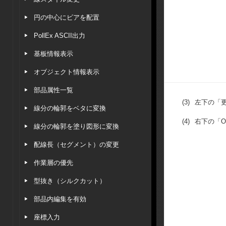
円の中心にビアを配置
PollEx ASCII出力
基板情報表示
オブジェクト情報表示
部品属性一覧
(3)
左下の「
線分の輪郭をベタに変換
(4)
右下の「O
線分の輪郭を塗り図形に変換
配線長（セグメント）の変更
作業層の優先
型抜き（シルクカット）
部品内編集を有効
座標入力