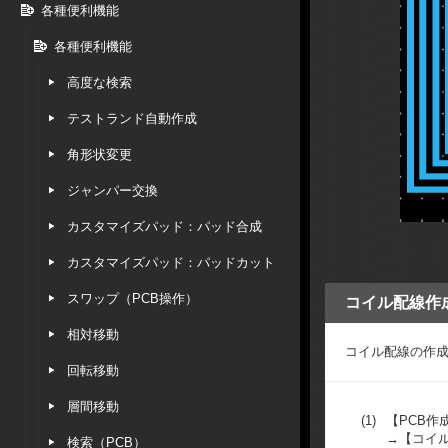
各種便利機能
各種便利機能
高度な検索
テストランド自動作成
角形状変更
ジャンパー交換
カスタマイズパッド：パッド合成
カスタマイズパッド：パッドカット
スワップ（PCB操作）
コイル配線作
相対移動
コイル配線の作
回転移動
層間移動
(1)
【PCB作
→【コイ
検索（PCB）