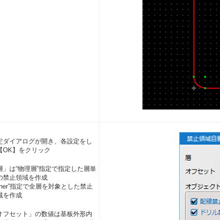
定ダイアログが開き、各設定をし
【OK】をクリック
層」は“物理層”指定で指定した層単
の禁止領域を作成
Other”指定で全層を対象とした禁止
域を作成
オフセット」の数値は基板外形内