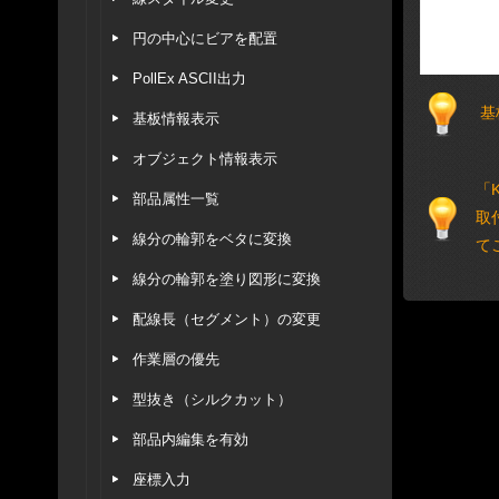
円の中心にビアを配置
PollEx ASCII出力
基
基板情報表示
オブジェクト情報表示
「
部品属性一覧
取
線分の輪郭をベタに変換
て
線分の輪郭を塗り図形に変換
配線長（セグメント）の変更
作業層の優先
型抜き（シルクカット）
部品内編集を有効
座標入力