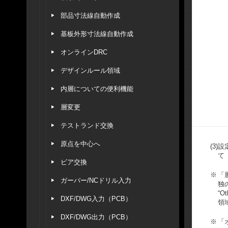
部品寸法線自動作成
基板外形寸法線自動作成
オンラインDRC
デザインルール領域
内層についての便利機能
層変更
テストランド交換
原点を中心へ
(3)
設
て
ビア交換
※
「
ガーバー/NCドリル入力
独
“
DXF/DWG入力（PCB）
領
DXF/DWG出力（PCB）
※
「