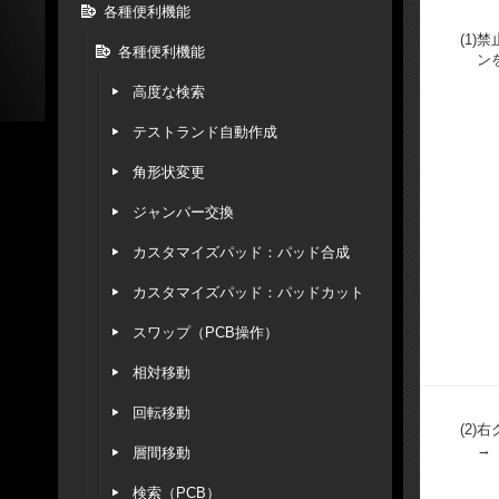
各種便利機能
(1)
禁
各種便利機能
ン
高度な検索
テストランド自動作成
角形状変更
ジャンパー交換
カスタマイズパッド：パッド合成
カスタマイズパッド：パッドカット
スワップ（PCB操作）
相対移動
回転移動
(2)
右
→
層間移動
検索（PCB）