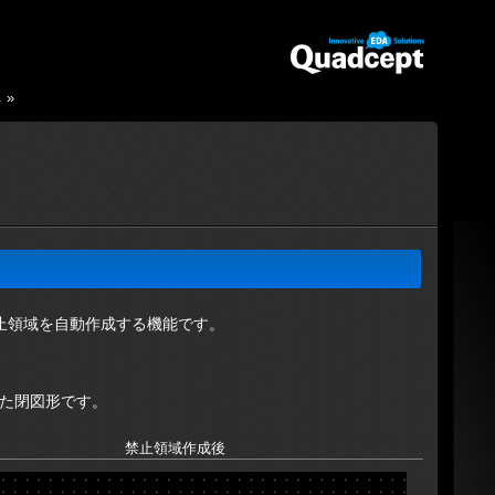
し
»
て禁止領域を自動作成する機能です。
た閉図形です。
禁止領域作成後