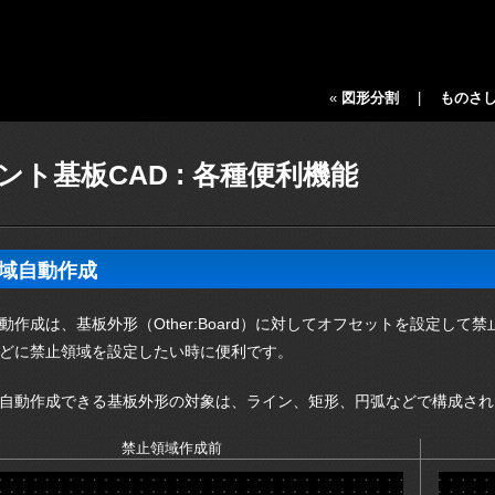
«
図形分割
|
ものさ
ント基板CAD : 各種便利機能
域自動作成
動作成は、基板外形（Other:Board）に対してオフセットを設定し
どに禁止領域を設定したい時に便利です。
自動作成できる基板外形の対象は、ライン、矩形、円弧などで構成され
禁止領域作成前