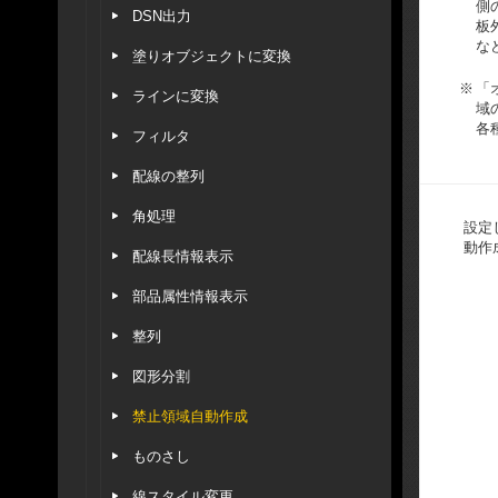
側
DSN出力
板
な
塗りオブジェクトに変換
※
「
ラインに変換
域
各
フィルタ
配線の整列
角処理
設定
動作
配線長情報表示
部品属性情報表示
整列
図形分割
禁止領域自動作成
ものさし
線スタイル変更