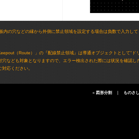
板内の穴などの縁から外側に禁止領域を設定する場合は負数で入力してくだ
Keepout（Route）」の『配線禁止領域』は導通オブジェクトとして“
付穴なども対象となりますので、エラー検出された際には状況を確認し
ご対応ください。
«
図形分割
|
ものさ