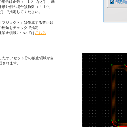
の場合は正数（「1.0」など）、基
外形外側の場合は負数（「-1.0」
ど）で指定してください。
オブジェクト」は作成する禁止領
の種類をチェックで指定
種禁止領域については
こちら
したオフセット分の禁止領域が自
成されます。