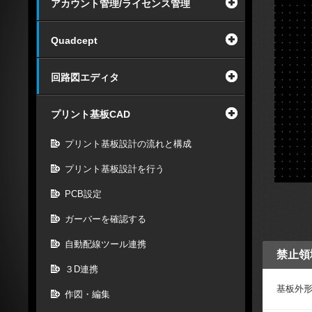
アカウント管理/ライセンス管理
Quadcept
回路図エディタ
プリント基板CAD
プリント基板設計の流れと構成
プリント基板設計を行う
PCB設定
ガーバーを確認する
自動配線ツール連携
禁止領
３D連携
基板外
作図・編集