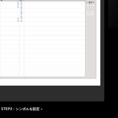
|
STEP2：シンボルを設定
»