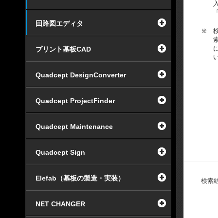
回路図エディタ
※
プリント基板CAD
Quadcept DesignConverter
Quadcept ProjectFinder
Quadcept Maintenance
Quadcept Sign
Elefab（基板の製造・実装）
検索
NET CHANGER