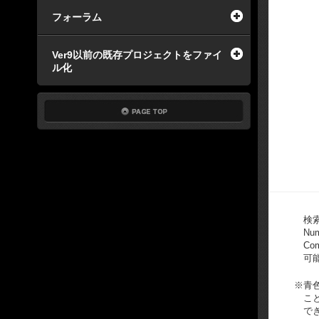
フォーラム
Ver9以前の既存プロジェクトをファイ
ル化
検索
Nu
Co
可
※
青
こ
で