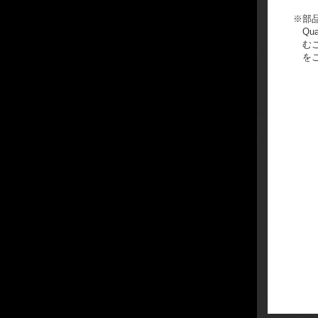
※
部
Qu
む
を