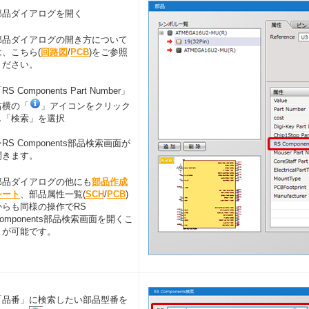
部品ダイアログを開く
部品ダイアログの開き方について
は、こちら(
回路図
/
PCB
)をご参照
ください。
RS Components Part Number」
右横の「
」アイコンをクリック
し「検索」を選択
RS Components部品検索画面が
開きます。
部品ダイアログの他にも
部品作成
シート
、部品属性一覧(
SCH
/
PCB
)
からも同様の操作でRS
Components部品検索画面を開くこ
とが可能です。
「品番」に検索したい部品型番を