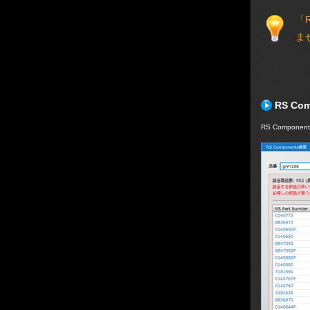
「
ま
RS C
RS Compone