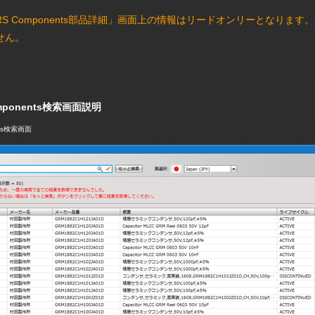
RS Components部品詳細」画面上の情報はリードオンリーとなり
せん。
omponents検索画面説明
nts検索画面