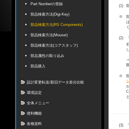
Part Numberの登録
(1)
部品検索方法(Digi-Key)
※
部品検索方法(RS Components)
部品検索方法(Mouser)
(2)
「
部品検索方法(コアスタッフ)
部品属性の取り込み
⇒
部品購入
※
設計変更転送/新旧データ差分比較
環境設定
全体メニュー
便利機能
各種資料
(3)