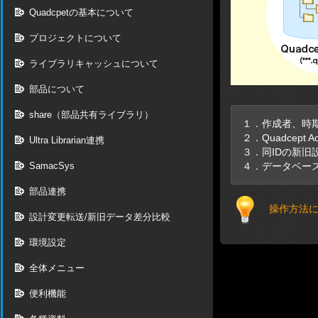
Quadcpetの基本について
プロジェクトについて
ライブラリキャッシュについて
部品について
share（部品共有ライブラリ）
１．作成者、時
２．Quadce
Ultra Librarian連携
３．同IDの新
SamacSys
４．データベー
部品連携
操作方法に
設計変更転送/新旧データ差分比較
環境設定
全体メニュー
便利機能