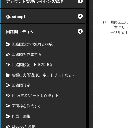
アカウント管理/ライセンス管理
Quadcept
(1)
回路図上
【右クリ
回路図エディタ
一括配置
回路図設計の流れと構成
回路図を作成する
回路図検証（ERC/DRC）
各種出力(部品表、ネットリストなど）
回路図設定
ピン/電源/ポートを作成する
図面枠を作成する
作図・編集
LTspiceと連携