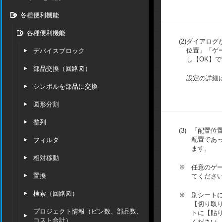
各種便利機能
各種便利機能
(2)
ダイアログ
位置」「ゲ
デバイスブロック
し【OK】
部品交換（回路図）
設定の詳細
シンボルを部品に交換
図形分割
整列
(3)
「配置位
配置であ
フィルタ
ます。
相対移動
※
任意のゲ
置換
てくださ
検索（回路図）
※
別シート
【切り取り（
プロジェクト情報（ピン数、部品数、
トに【貼り付
コスト合計）
ください