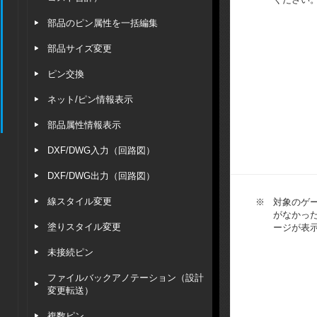
部品のピン属性を一括編集
部品サイズ変更
ピン交換
ネット/ピン情報表示
部品属性情報表示
DXF/DWG入力（回路図）
DXF/DWG出力（回路図）
線スタイル変更
※
対象のゲ
がなかっ
塗りスタイル変更
ージが表
未接続ピン
ファイルバックアノテーション（設計
変更転送）
複数ピン