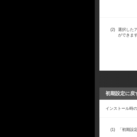
(2)
選択した
ができま
初期設定に戻
インストール時
(1)
「初期設