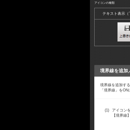
アイコンの種類
テキスト表示（
境界線を追加
境界線を追加す
「境界線」をON
(1)
アイコン
【境界線