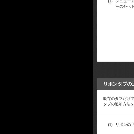
(1)
メニュー
ーの外へ
リボンタブの
既存のタブだけ
タブの追加方法
(1)
リボンの