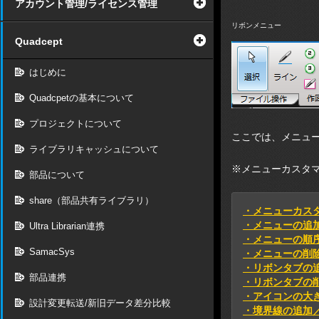
アカウント管理/ライセンス管理
リボンメニュー
Quadcept
はじめに
Quadcpetの基本について
プロジェクトについて
ここでは、メニュ
ライブラリキャッシュについて
※メニューカスタ
部品について
share（部品共有ライブラリ）
・メニューカス
・メニューの追
Ultra Librarian連携
・メニューの順
SamacSys
・メニューの削
・リボンタブの
部品連携
・リボンタブの
・アイコンの大
設計変更転送/新旧データ差分比較
・境界線の追加