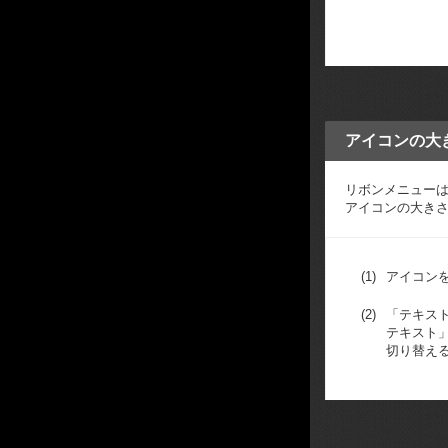
アイコンの大
リボンメニュー
アイコンの大き
(1)
アイコン
(2)
「テキス
テキスト
切り替え