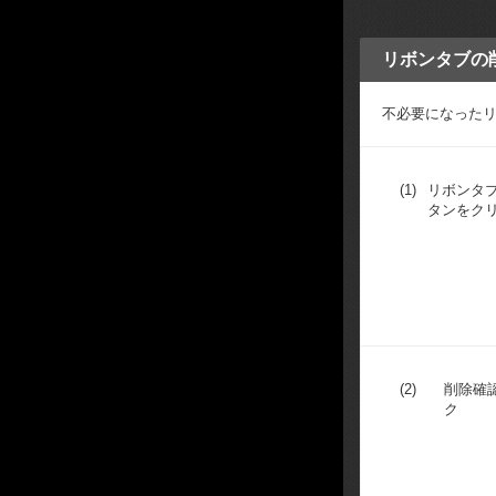
リボンタブの
不必要になった
(1)
リボンタ
タンをク
(2)
削除確
ク