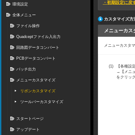
・初期設定に戻
環境設定
全体メニュー
カスタマイズ方
ファイル操作
メニューカス
Quadceptファイル入出力
メニューカスタ
回路図データコンバート
PCBデータコンバート
(1)
【各種設
バッチ出力
→【メニ
をクリッ
メニューカスタマイズ
リボンカスタマイズ
ツールバーカスタマイズ
スタートページ
アップデート