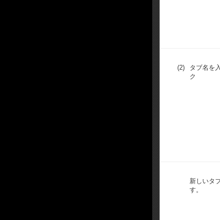
(2)
タブ名を
ク
新しいタ
す。