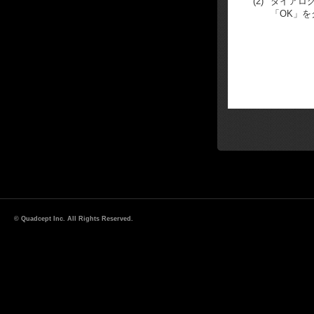
(2)
ダイアロ
「OK」を
© Quadcept Inc. All Rights Reserved.