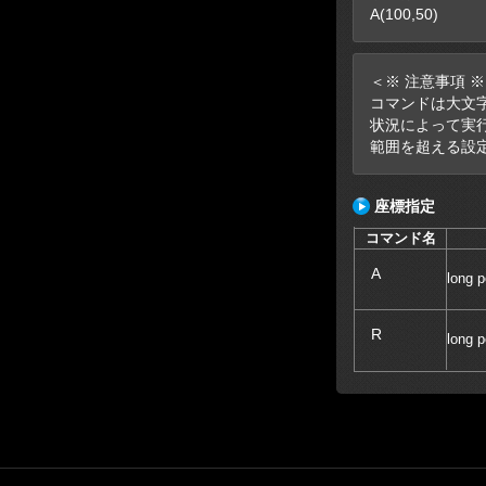
A(100,50)
＜※ 注意事項 
コマンドは大文
状況によって実
範囲を超える設
座標指定
コマンド名
A
long p
R
long p