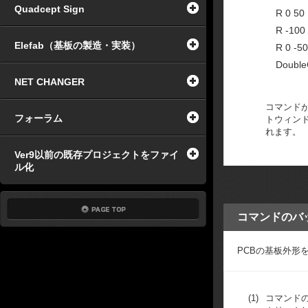
Quadcept Sign
R 0 50
R -100
Elefab（基板の製造・実装）
R 0 -50
Double
NET CHANGER
コマンド
フォーラム
トウィン
れます。
Ver9以前の既存プロジェクトをファイ
ル化
コマンドのバ
PCBの基板外形
(1)
コマンド