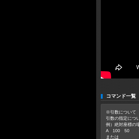
コマンド一覧
※引数について
引数の指定につ
例）絶対座標の
A 100 50
または