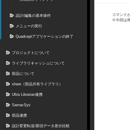
コマンド
設計/編集の基本操作
※今回は
メニューの実行
Quadceptアプリケーションの終了
プロジェクトについて
ライブラリキャッシュについて
部品について
share（部品共有ライブラリ）
Ultra Librarian連携
SamacSys
部品連携
設計変更転送/新旧データ差分比較