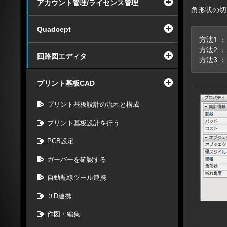
アカウント管理/ライセンス管理
角形状の切
Quadcept
方法1 
方法2 
回路図エディタ
方法3 
プリント基板CAD
プリント基板設計の流れと構成
プリント基板設計を行う
PCB設定
ガーバーを確認する
自動配線ツール連携
３D連携
作図・編集