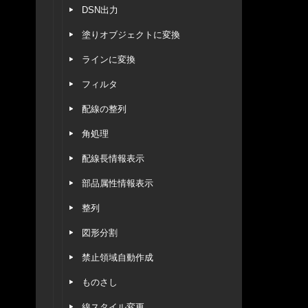
DSN出力
塗りオブジェクトに変換
ラインに変換
フィルタ
配線の整列
角処理
配線長情報表示
部品属性情報表示
整列
図形分割
禁止領域自動作成
ものさし
線スタイル変更