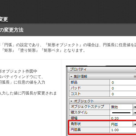
変更
の変更方法
が「円弧」の設定であり、『矩形オブジェクト』の場合は、円弧長に任意値を
は『矩形』『塗り矩形』『矩形ベタ』となります。
形オブジェクト作図中
ロパティウィンドウにて、
円弧長」に任意の値を入力
入力した値に円弧長が変更されま
。