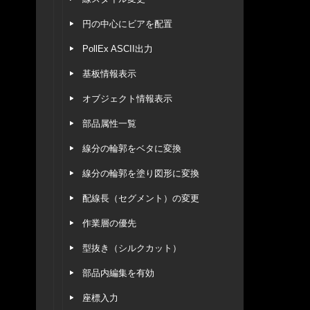
円の中心にビアを配置
PollEx ASCII出力
基板情報表示
オブジェクト情報表示
部品属性一覧
線分の輪郭をベタに変換
線分の輪郭を塗り図形に変換
配線長（セグメント）の変更
作業層の優先
型抜き（シルクカット）
部品内編集を有効
座標入力