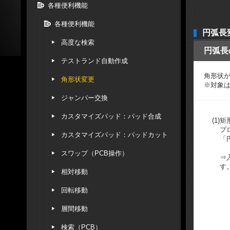
各種便利機能
各種便利機能
円弧長
高度な検索
円弧長
テストランド自動作成
角形状
角形状変更
※対象
ジャンパー交換
カスタマイズパッド：パッド合成
(1)
矩
プ
カスタマイズパッド：パッドカット
「
スワップ（PCB操作）
⇒
す
相対移動
回転移動
層間移動
検索（PCB）