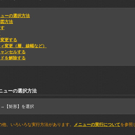
ニューの選択方法
作図方法
戻す
更
を変更する
ティ変更（層、線幅など）
キャンセルする
ードを解除する
ニューの選択方法
】→【矩形】を選択
の他、いろいろな実行方法があります。
メニューの実行について
を参照