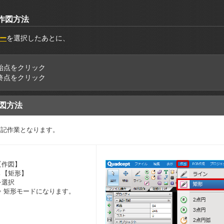
作図方法
ー
を選択したあとに、
1:始点をクリック
2:終点をクリック
図方法
下記作業となります。
【作図】
→【矩形】
を選択
⇒ 矩形モードになります。