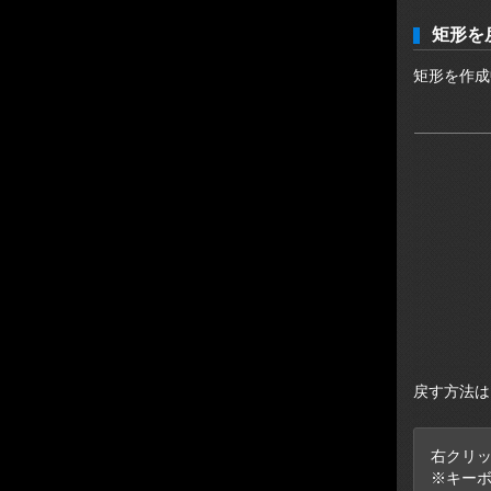
矩形を
矩形を作成
戻す方法は
右クリ
※キーボ