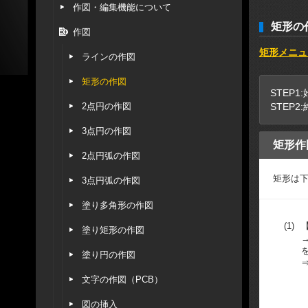
作図・編集機能について
矩形の
作図
矩形メニュ
ラインの作図
矩形の作図
STEP
2点円の作図
STEP
3点円の作図
矩形作
2点円弧の作図
矩形は
3点円弧の作図
塗り多角形の作図
(1)
塗り矩形の作図
塗り円の作図
文字の作図（PCB）
図の挿入