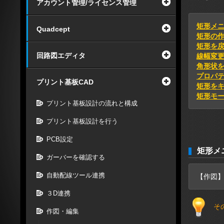
アカウント管理/ライセンス管理
矩形メ
Quadcept
矩形の
矩形を
回路図エディタ
線幅変
角形状
プロパ
プリント基板CAD
矩形を
矩形モ
プリント基板設計の流れと構成
プリント基板設計を行う
PCB設定
矩形メ
ガーバーを確認する
自動配線ツール連携
【作図
３D連携
そ
作図・編集