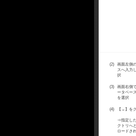
(2)
画面左側
スへ入力
択
(3)
画面右側
ータベー
を選択
(4)
【→】を
⇒指定し
クトリへ
ロードさ