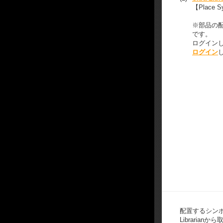
【Place
※部品の
です。
ログイン
ログイン
配置するシンボル
Librarian