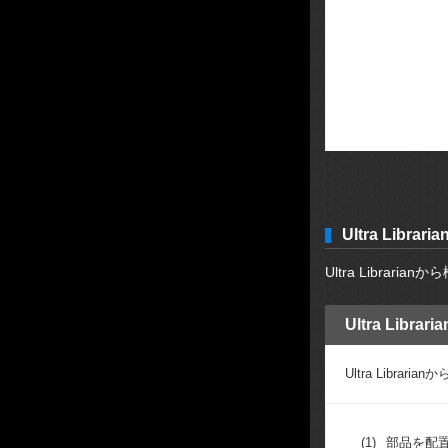
Ultra Libr
Ultra Libr
Ultra Libr
Ultra Lib
(1)
部品を配