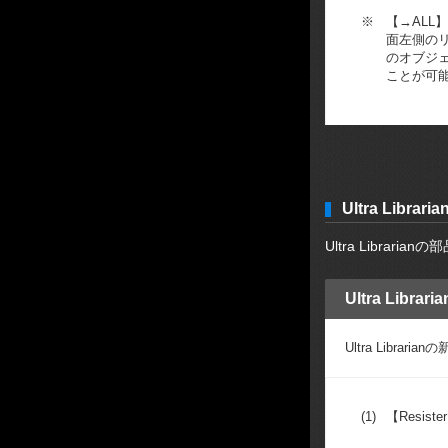
※
【→ALL
面左側の
のオブジ
ことが可
Ultra Libr
Ultra Libra
Ultra Lib
Ultra Libr
(1)
【Resist