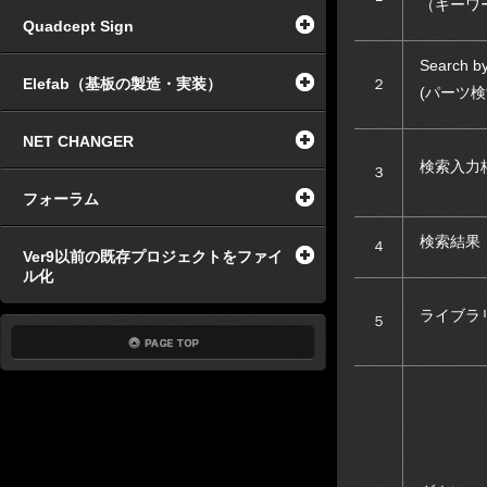
（キーワ
Quadcept Sign
Search b
Elefab（基板の製造・実装）
２
(パーツ検
NET CHANGER
検索入力
３
フォーラム
検索結果
４
Ver9以前の既存プロジェクトをファイ
ル化
ライブラ
５