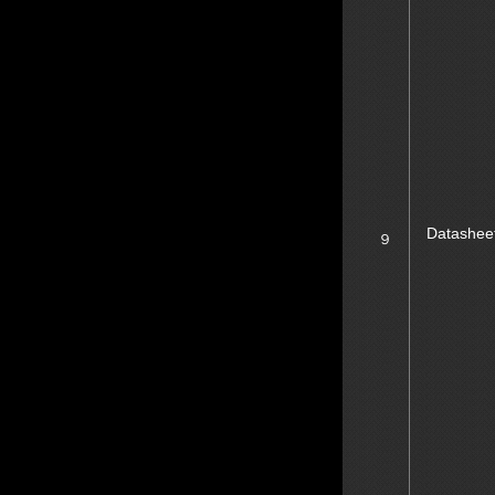
Datashee
９