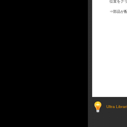
位置をク
⇒部品が
Ultra 