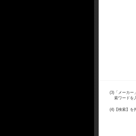
(3)
「メーカー
索ワードを
(4)
【検索】を