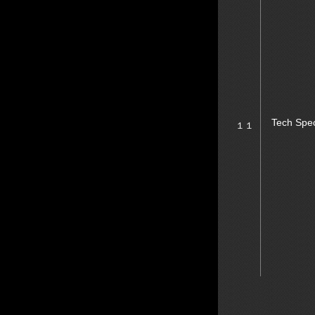
Tech Spe
１１