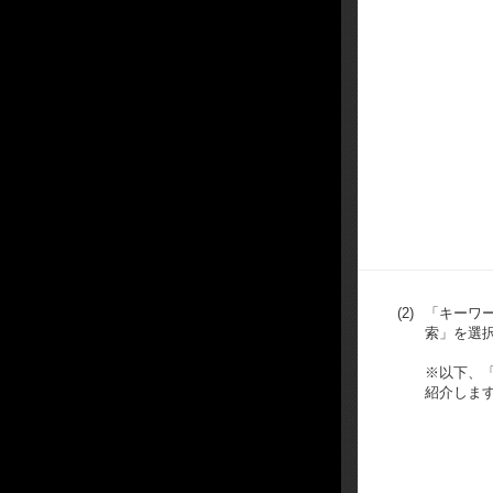
(2)
「キーワ
索」を選
※以下、
紹介しま