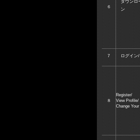
ダウンロ
６
ン
７
ログイン
Register/
８
View Profile/
Change Your