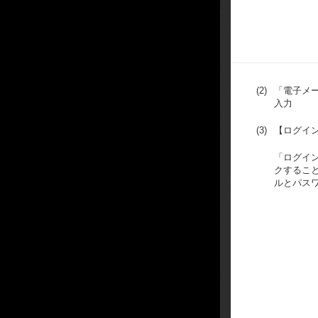
(2)
「電子メ
入力
(3)
【ログイ
「ログイ
クするこ
ルとパス