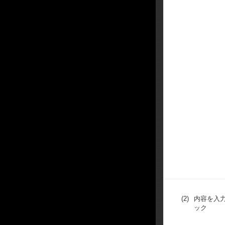
(2)
内容を入力し
ック