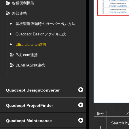
各種便利機能
外部連携
基板製造依頼時のガーバー出力方法
Quadcept Designファイル出力
Ultra Librarian連携
P板.com連携
DEMITASNX連携
Quadcept DesignConverter
Quadcept ProjectFinder
番号
Quadcept Maintenance
Search b
1