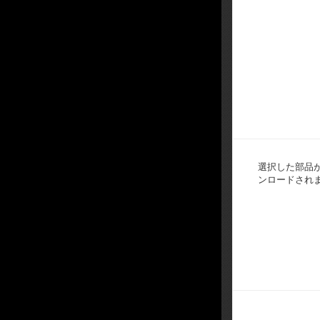
選択した部品がUlt
ンロードされ