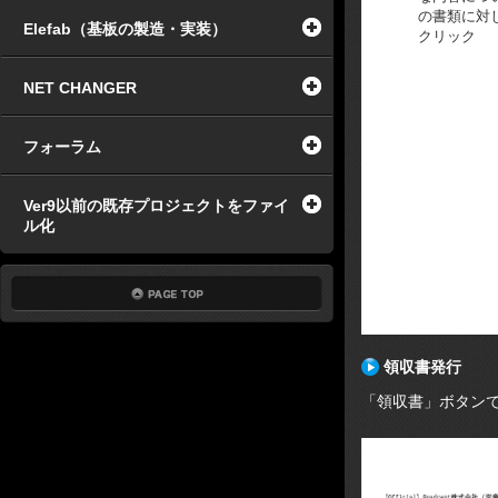
の書類に対
Elefab（基板の製造・実装）
クリック
NET CHANGER
フォーラム
Ver9以前の既存プロジェクトをファイ
ル化
領収書発行
「領収書」ボタン