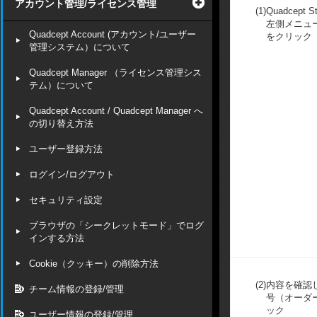
アカウント管理/ライセンス管理
(1)
Quadcept 
左側メニュ
Quadcept Account (アカウント/ユーザー
をクリック
管理システム）について
Quadcept Manager （ライセンス管理シス
テム）について
Quadcept Account / Quadcept Manager へ
の切り替え方法
ユーザー登録方法
ログイン/ログアウト
セキュリティ設定
ブラウザの「シークレットモード」でログ
インする方法
Cookie（クッキー）の削除方法
(2)
内容を確認
チーム情報の登録/管理
号（オーダー
ック
ユーザー情報の登録/管理