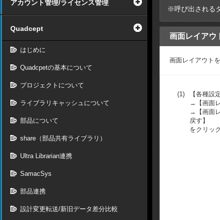
アカウント管理/ライセンス管理
※呼び出される
Quadcept
画面レイアウ
はじめに
画面レイアウト
Quadcpetの基本について
プロジェクトについて
(1)
【各種設
ライブラリキャッシュについて
→【画面
→【画面
部品について
戻す】
をクリッ
share（部品共有ライブラリ）
Ultra Librarian連携
SamacSys
部品連携
設計変更転送/新旧データ差分比較