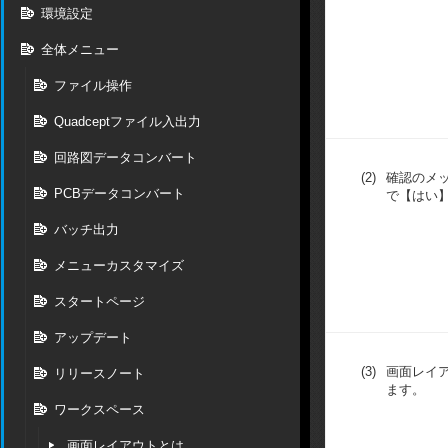
環境設定
全体メニュー
ファイル操作
Quadceptファイル入出力
回路図データコンバート
(2)
確認のメ
PCBデータコンバート
で【はい
バッチ出力
メニューカスタマイズ
スタートページ
アップデート
(3)
画面レイ
リリースノート
ます。
ワークスペース
画面レイアウトとは