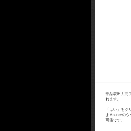
部品表出力完
れます。
「はい」をク
まMouser
可能です。