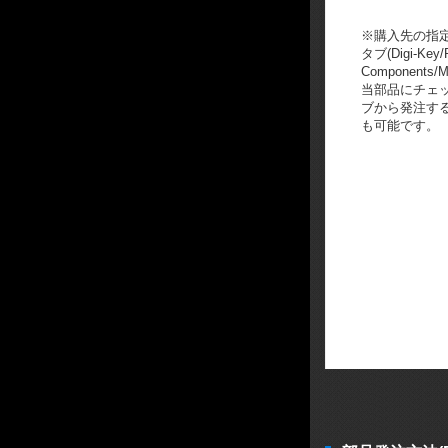
※購入先の指
タブ(Digi-Key/
Components/M
当部品にチェ
ブから発注す
も可能です。