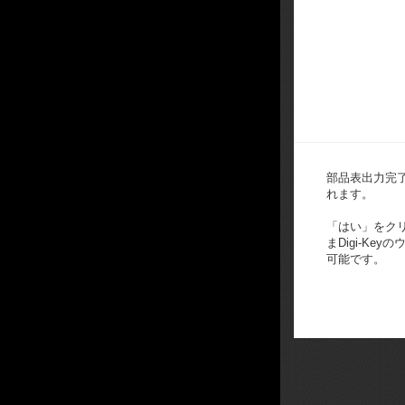
部品表出力完
れます。
「はい」をク
まDigi-Ke
可能です。