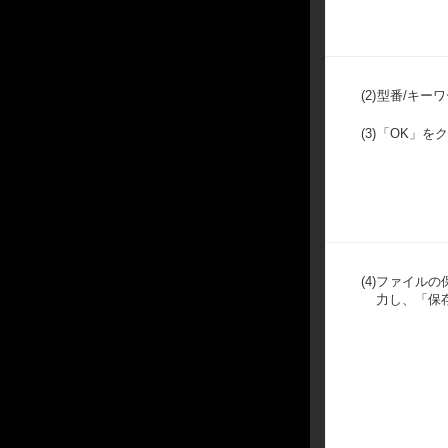
(2)
型番/キー
(3)
「OK」を
(4)
ファイルの
力し、「保