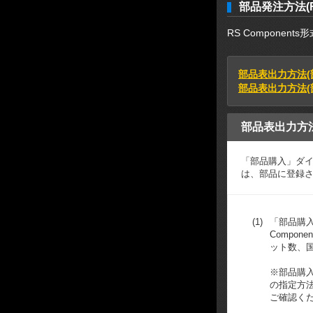
部品発注方法(RS
RS Compone
部品表出力方法(
部品表出力方法(部
部品表出力方
「部品購入」ダイ
は、部品に登録された
(1)
「部品購
Compon
ット数、
※部品購
の指定方
ご確認く