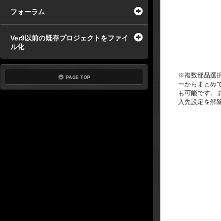
フォーラム
Ver9以前の既存プロジェクトをファイ
ル化
※複数部品選
ーからまとめ
も可能です。
入先設定を解