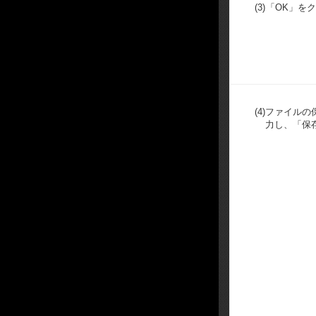
(3)
「OK」を
(4)
ファイルの
力し、「保