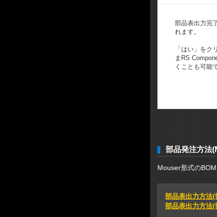
部品表出力完
れます。
「はい」をク
まRS Comp
くことも可能
部品発注方法(Mo
Mouser形式の
部品表出力方法(
部品表出力方法(部