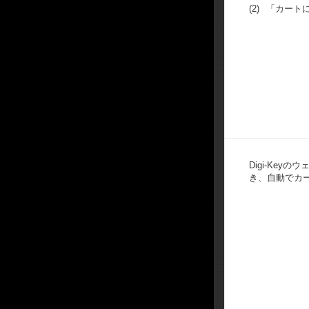
(2)
「カート
Digi-Key
き、自動でカ