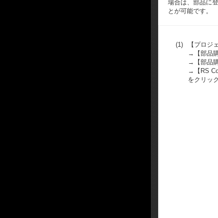
場合は、部品に登録
とが可能です。
(1)
【プロジ
→【部品
→【部品購
→【RS Co
をクリッ