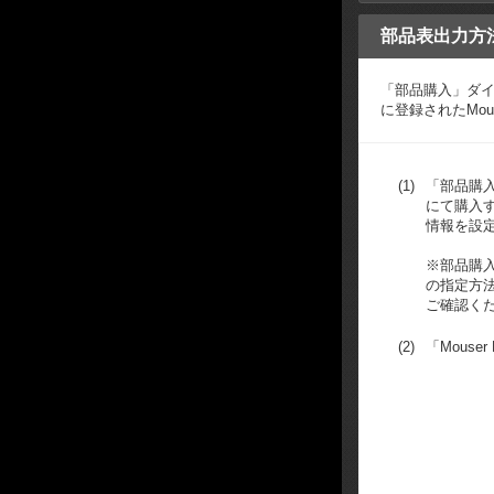
部品表出力方
「部品購入」ダイ
に登録されたMous
(1)
「部品購入
にて購入
情報を設
※部品購
の指定方
ご確認く
(2)
「Mouse