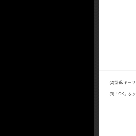
(2)
型番/キー
(3)
「OK」を