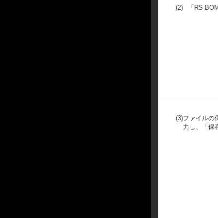
(2)
「RS B
(3)
ファイルの
力し、「保