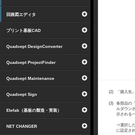
回路図エディタ
プリント基板CAD
Quadcept DesignConverter
Quadcept ProjectFinder
Quadcept Maintenance
(2)
「購入先
Quadcept Sign
(3)
各部品の「D
ルダウン
Elefab（基板の製造・実装）
示される
⇒選択した購
NET CHANGER
に設定さ