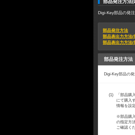
部品発注方法(Di
Digi-Key部品
部品発注方法
部品表出力方法(
部品表出力方法(部
部品発注方法
Digi-Key部
(1)
「部品購入」
にて購入
情報を設
※部品購
の指定方
ご確認く