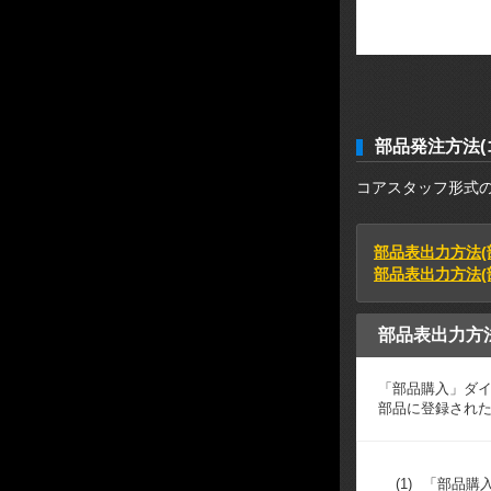
部品発注方法(
コアスタッフ形式の
部品表出力方法(
部品表出力方法(部
部品表出力方
「部品購入」ダ
部品に登録されたCo
(1)
「部品購