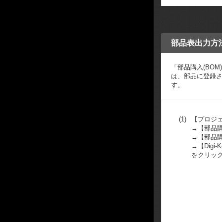
部品表出力方法
「部品購入(BO
は、部品に登録され
す。
(1)
【プロジ
→【部品
→【部品購
→【Digi-
をクリッ