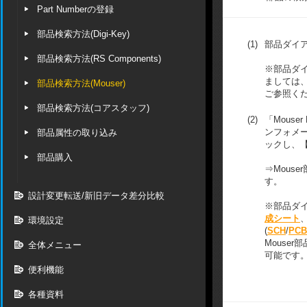
Part Numberの登録
部品検索方法(Digi-Key)
(1)
部品ダイ
部品検索方法(RS Components)
※部品ダ
ましては、
部品検索方法(Mouser)
ご参照く
部品検索方法(コアスタッフ)
(2)
「Mouser
ンフォメ
部品属性の取り込み
ックし、
部品購入
⇒Mous
す。
設計変更転送/新旧データ差分比較
※部品ダ
成シート
環境設定
(
SCH
/
PCB
Mouse
全体メニュー
可能です
便利機能
各種資料