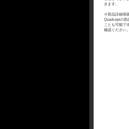
きます。
※部品詳細画
Quadcept
ことも可能で
確認ください