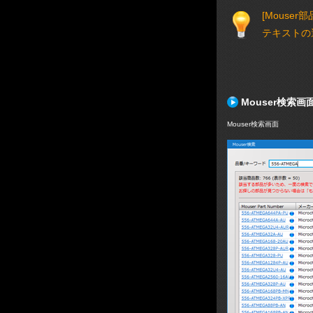
[Mous
テキストの
Mouser検索画
Mouser検索画面