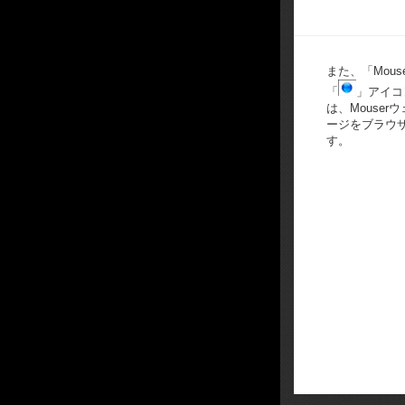
また、「Mouser
「
」アイコ
は、Mouse
ージをブラウ
す。