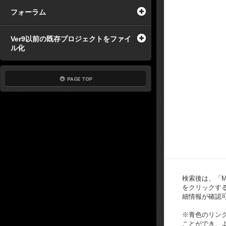
フォーラム
Ver9以前の既存プロジェクトをファイ
ル化
検索後は、「Mous
をクリックする
細情報が確認
※青色のリン
ことができ、