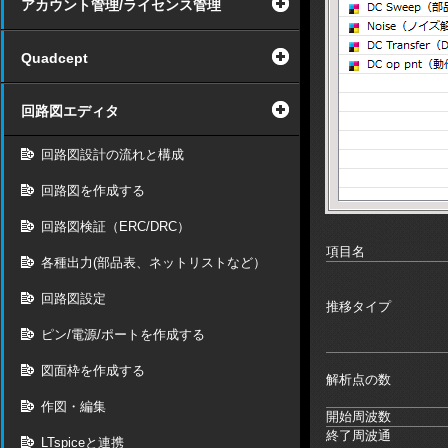
アカウント管理/ライセンス管理
Quadcept
回路図エディタ
回路図設計の流れと構成
回路図を作成する
回路図検証（ERC/DRC）
項目名
各種出力(部品表、ネットリストなど）
回路図設定
推移タイプ
ピン/電源/ポートを作成する
図面枠を作成する
解析点の数
作図・編集
開始周波数
終了周波通
LTspiceと連携