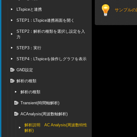
LTspiceと連携
サンプルの
STEP1：LTspice連携画面を開く
STEP2：解析の種類を選択し設定を入
力
STEP3：実行
STEP4：LTspiceを操作しグラフを表示
GND設定
解析の種類
解析の種類
Transient(時間軸解析)
ACAnalysis(周波数軸解析)
解析説明 AC Analysis(周波数特性
解析)