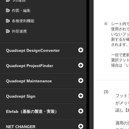
３D連携
作図・編集
各種便利機能
※
シート内
使用され
外部連携
いないフ
新するか
されます
Quadcept DesignConverter
一括で更
選択フッ
場合は「
Quadcept ProjectFinder
Quadcept Maintenance
(3)
フット
Quadcept Sign
がメッ
認し【
Elefab（基板の製造・実装）
適用の
NET CHANGER