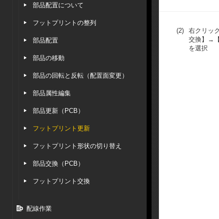
部品配置について
フットプリントの整列
(2)
右クリッ
交換】→
部品配置
を選択
部品の移動
部品の回転と反転（配置面変更）
部品属性編集
部品更新（PCB）
フットプリント更新
フットプリント形状の切り替え
部品交換（PCB）
フットプリント交換
配線作業