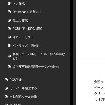
ベタ作成
Referenceを更新する
仕上げ作業
PCB検証（DRC/MRC）
逆ネットリスト
パネライズ（面付け）
各種出力（CAM、ドリル、部品座標な
ど）
設計変更転送/新旧データ差分比較
PCB設定
参照ラ
ベース
ガーバーを確認する
ラリキ
自動配線ツール連携
し【O