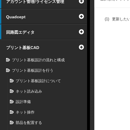
アカウント管理/ライセンス管理
Quadcept
(1)
更新した
回路図エディタ
プリント基板CAD
プリント基板設計の流れと構成
プリント基板設計を行う
プリント基板設計について
ネット読み込み
設計準備
ネット操作
部品を配置する