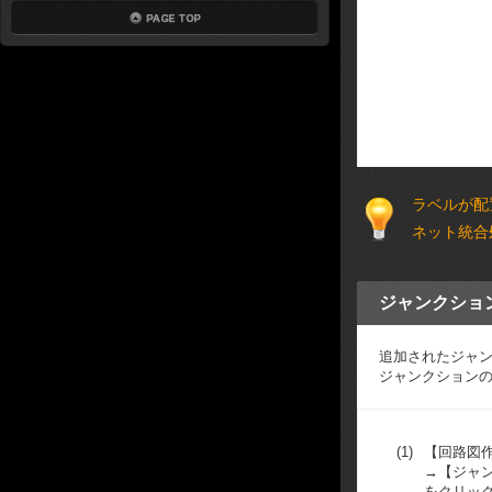
ラベルが配
ネット統合
ジャンクショ
追加されたジャ
ジャンクション
(1)
【回路図
→【ジャ
をクリッ