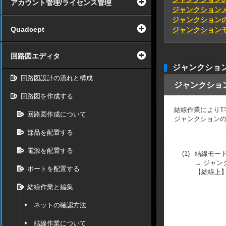
アカウント管理/ライセンス管理
ジャンクション
ジャンクションの
Quadcept
ジャンクション
回路図エディタ
ジャンクショ
回路図設計の流れと構成
ジャンクショ
回路図を作成する
結線作業によりT
回路図作成について
ジャンクション
部品を配置する
電源を配置する
(1)
結線モー
→ ジャン
ポートを配置する
【結線上
結線作業と編集
ネットの確認方法
結線作業について