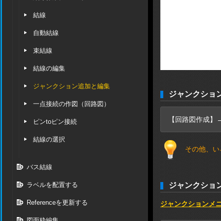
結線
自動結線
束結線
結線の編集
ジャンクション追加と編集
ジャンクショ
一点接続の作図（回路図）
【回路図作成】
ピンtoピン接続
結線の選択
その他、い
バス結線
ラベルを配置する
ジャンクショ
Referenceを更新する
ジャンクションメ
図面枠編集