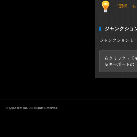
「選択」モ
ジャンクショ
ジャンクションモ
右クリック→【
※キーボードの「
© Quadcept Inc. All Rights Reserved.