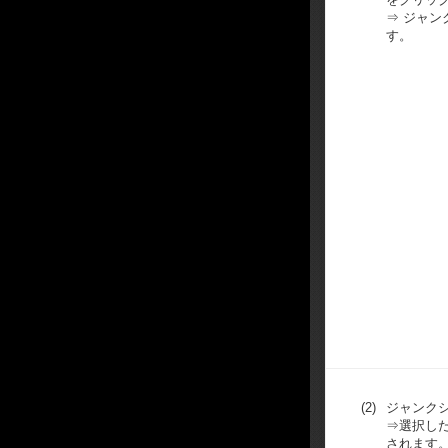
⇒ ジャ
す。
(2)
ジャンク
⇒選択し
されます