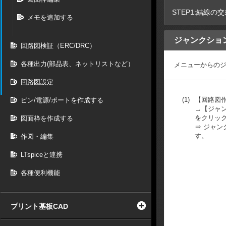
STEP1:結線の
メモを追加する
ジャンクショ
回路図検証（ERC/DRC）
各種出力(部品表、ネットリストなど）
メニューからの
回路図設定
(1)
【回路図
ピン/電源/ポートを作成する
→【ジャ
をクリッ
図面枠を作成する
⇒ ジャ
す。
作図・編集
LTspiceと連携
各種便利機能
プリント基板CAD