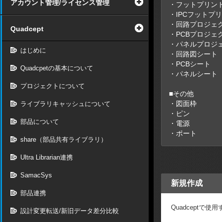
アカウント管理/ライセンス管理
・フットプリン
・IPCフットプ
・回路プロジェ
Quadcept
・PCBプロジェ
・パネルプロジ
はじめに
・回路図シート
・PCBシート
Quadcpetの基本について
・パネルシート
プロジェクトについて
■その他
・図面枠
ライブラリキャッシュについて
・ピン
部品について
・電源
・ポート
share（部品共有ライブラリ）
Ultra Librarian連携
SamacSys
新規作成
部品連携
Quadcept
設計変更転送/新旧データ差分比較