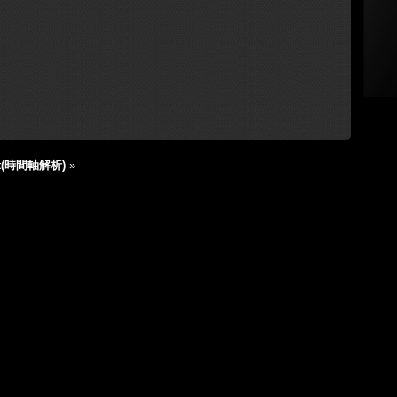
t(時間軸解析)
»