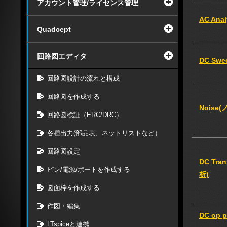
アカウント管理/ライセンス管理
AC An
Quadcept
回路図エディタ
DC Sw
回路図設計の流れと構成
回路図を作成する
Noise
回路図検証（ERC/DRC）
各種出力(部品表、ネットリストなど）
回路図設定
DC Tr
ピン/電源/ポートを作成する
析)
図面枠を作成する
作図・編集
DC op
LTspiceと連携