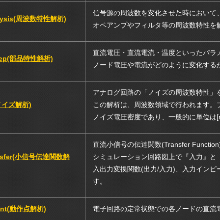
信号源の周波数を変化させた時において
alysis(周波数特性解析)
オペアンプやフィルタ等の周波数特性を
直流電圧・直流電流・温度といったパラメ
eep(部品特性解析)
ノード電圧や電流がどのように変化する
アナログ回路の「ノイズの周波数特性」
(ノイズ解析)
この解析は、周波数領域で行われます。プ
ノイズ電圧密度であり、一般的に単位は[nV
直流小信号の伝達関数(Transfer Funct
ansfer(小信号伝達関数解
シミュレーション回路図上で『入力』と『
入出力変換関数(出力/入力)、入力イン
す。
 pnt(動作点解析)
電子回路の定常状態での各ノードの直流