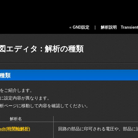
«
GND設定
|
解析説明 Transien
図エディタ : 解析の種類
種類
をご紹介します。
に設定内容が異なります。
析ページに移動して内容を確認してください。
解析名
endt(時間軸解析)
回路の部品に印可される電圧や、部品に