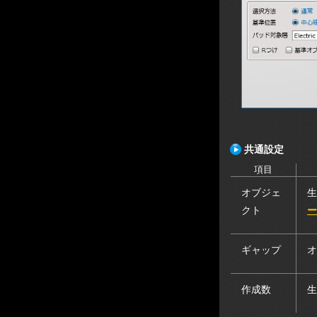
共通設定
項目
オブジェ
生
クト
ー
ギャップ
オ
作成数
生