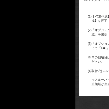
(1)
【PCB作
成】を押下
(2)
「オブジェ
域」を選択
(3)
「オプショ
にて「Dril
※
その他項目
ださい。
(4)
取付穴(スル
⇒スルーパ
止領域が生