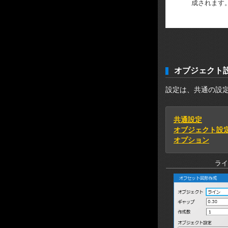
成されます
オブジェクト
設定は、共通の設
共通設定
オブジェクト設
オプション
ライ