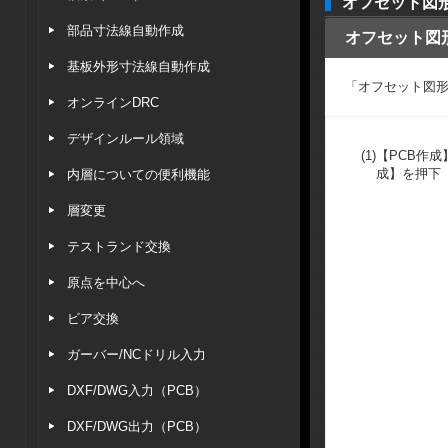
オフセット図
部品寸法線自動作成
オフセット図
基板外形寸法線自動作成
「オフセット図形
オンラインDRC
デザインルール領域
(1)
【PCB作
成】を押下
内層についての便利機能
層変更
テストランド交換
原点を中心へ
ビア交換
ガーバー/NCドリル入力
DXF/DWG入力（PCB）
DXF/DWG出力（PCB）