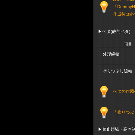
『Dumm
作成後は必
▶
ベタ(静的ベタ)
項目
外形線幅
塗りつぶし線幅
ベタの作図
「塗りつぶ
▶
禁止領域・高さ