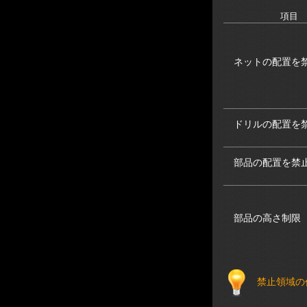
項目
ネットの配置を
ドリルの配置を
部品の配置を禁
部品の高さ制限
禁止領域の