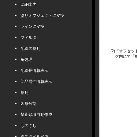
DSN出力
塗りオブジェクトに変換
ラインに変換
フィルタ
配線の整列
(2)
『オフセッ
グ内にて「
角処理
配線長情報表示
部品属性情報表示
整列
図形分割
禁止領域自動作成
ものさし
線スタイル変更