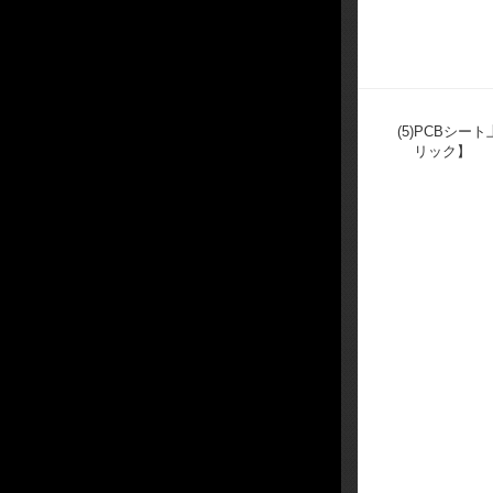
(5)
PCBシー
リック】