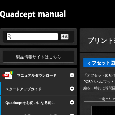
プリント基
製品情報サイトはこちら
オフセット図
「オフセット図形
マニュアルダウンロード
PCB/パネル/フ
線を一時的に等間
スタートアップガイド
一定クリア
Quadceptをお使いになる前に