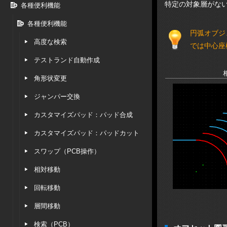
特定の対象層がない
各種便利機能
各種便利機能
円弧オブジ
高度な検索
では中心座
テストランド自動作成
角形状変更
ジャンパー交換
カスタマイズパッド：パッド合成
カスタマイズパッド：パッドカット
スワップ（PCB操作）
相対移動
回転移動
層間移動
検索（PCB）