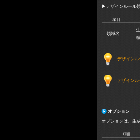
▶
デザインルール
項目
領域名
デザインル
デザインル
オプション
オプションは、生
項目