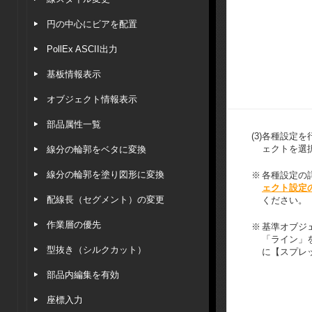
円の中心にビアを配置
PollEx ASCII出力
基板情報表示
オブジェクト情報表示
部品属性一覧
(3)
各種設定を
ェクトを選
線分の輪郭をベタに変換
線分の輪郭を塗り図形に変換
※
各種設定の
ェクト設定
配線長（セグメント）の変更
ください。
作業層の優先
※
基準オブジ
「ライン」
型抜き（シルクカット）
に【スプレ
部品内編集を有効
座標入力