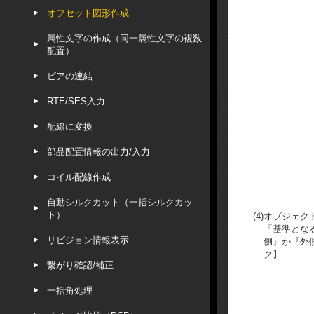
オフセット図形作成
属性文字の作成（同一属性文字の複数
配置）
ビアの連結
RTE/SES入力
配線に変換
部品配置情報の出力/入力
コイル配線作成
自動シルクカット（一括シルクカッ
ト）
(4)
オブジェク
「基準とな
リビジョン情報表示
側』か『外
ク】
繋がり確認/補正
一括角処理