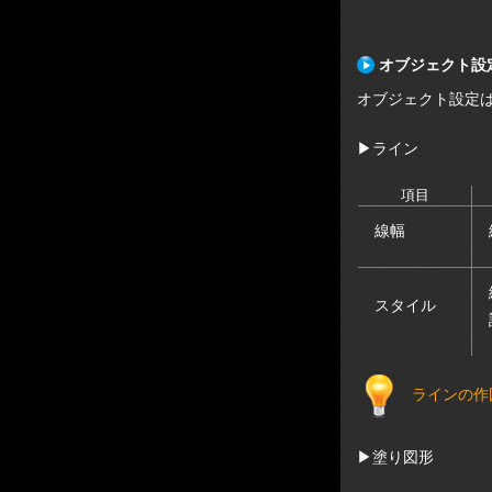
オブジェクト設
オブジェクト設定
▶
ライン
項目
線幅
スタイル
ラインの作
▶
塗り図形