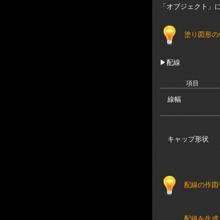
「オブジェクト」
塗り図形の
▶
配線
項目
線幅
キャップ形状
配線の作図
配線を生成