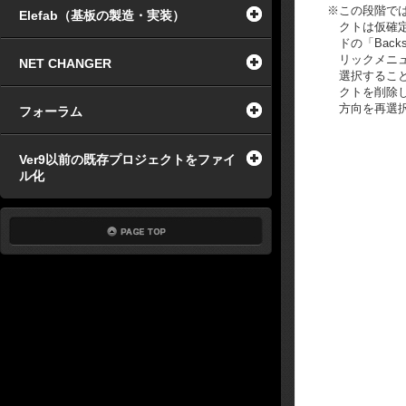
※
この段階で
Elefab（基板の製造・実装）
クトは仮確
ドの「Back
リックメニ
NET CHANGER
選択するこ
クトを削除
方向を再選
フォーラム
Ver9以前の既存プロジェクトをファイ
ル化