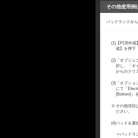
その他使用例
パッドランドか
(1)
【PCB作
成】を押下
(2)
「オブジェ
択し、「ギ
からのクリ
(3)
「オプショ
にて「Electric
[Bottom]
※
その他項目
ださい。
(4)
パッドを選
⇒パッドラ