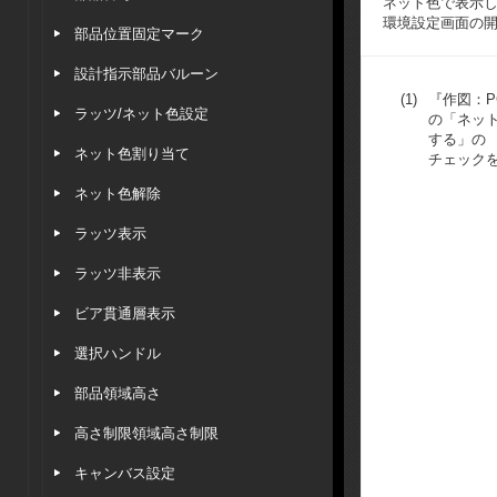
ネット色で表示
環境設定画面の
部品位置固定マーク
設計指示部品バルーン
(1)
『作図：P
ラッツ/ネット色設定
の「ネッ
する」の
ネット色割り当て
チェックを
ネット色解除
ラッツ表示
ラッツ非表示
ビア貫通層表示
選択ハンドル
部品領域高さ
高さ制限領域高さ制限
キャンバス設定