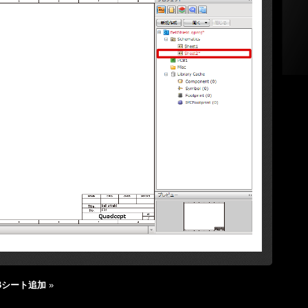
Bシート追加
»