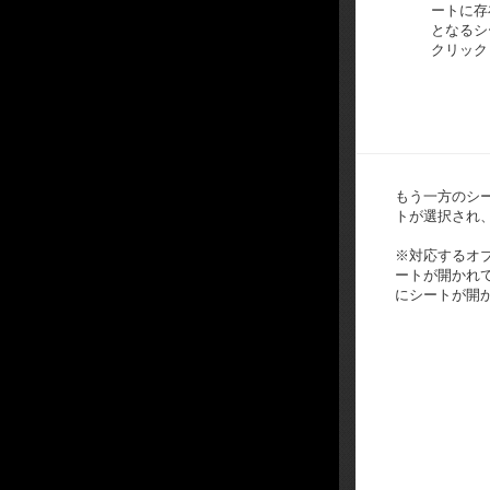
ートに存
となるシ
クリック
もう一方のシ
トが選択され
※対応するオ
ートが開かれ
にシートが開