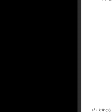
（3）
対象とな