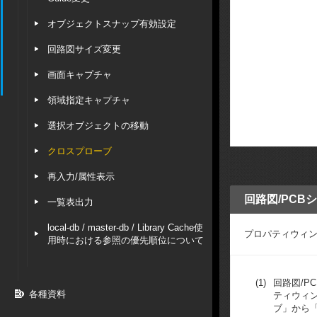
オブジェクトスナップ有効設定
回路図サイズ変更
画面キャプチャ
領域指定キャプチャ
選択オブジェクトの移動
クロスプローブ
再入力/属性表示
回路図/PCB
一覧表出力
local-db / master-db / Library Cache使
プロパティウィン
用時における参照の優先順位について
(1)
回路図/P
各種資料
ティウィ
ブ」から