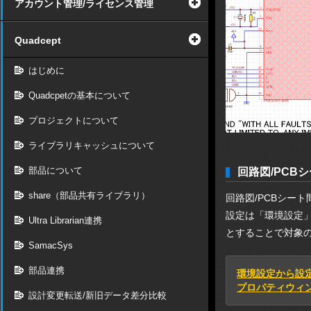
アカウント管理/ライセンス管理
Quadcept
はじめに
Quadcpetの基本について
プロジェクトについて
ライブラリキャッシュについて
部品について
回路図/PCB
share（部品共有ライブラリ）
回路図/PCBシー
設定は「環境設定
Ultra Librarian連携
とすることで対象
SamacSys
部品連携
環境設定から設
プロパティウィ
設計変更転送/新旧データ差分比較