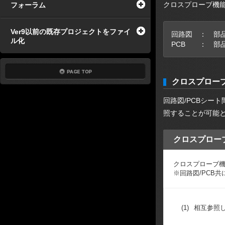
クロスプローブ機
フォーラム
Ver9以前の既存プロジェクトをファイ
回路図 ： 部品 /
ル化
PCB ： 部品 
クロスプロー
回路図/PCBシー
照することが可能
クロスプロー
クロスプローブ
※回路図/PCB
(1)
相互参照