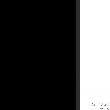
（2）
【プロジ
ーブ】を