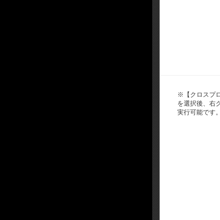
※【クロスプ
を選択後、右
実行可能です