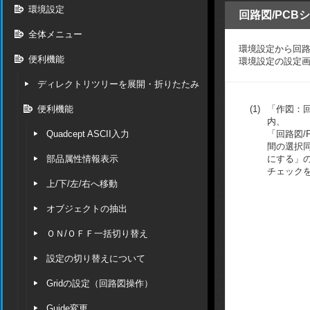
環境設定
回路図/PCB
全体メニュー
環境設定から回路
便利機能
環境設定の設定
ディレクトリツリーを展開・折りたたみ
便利機能
(1)
「作図：
内、
Quadcept ASCII入力
「回路図/
間の選択
部品属性情報表示
にする」
チェックを
上/下/左/右へ移動
オブジェクトの抽出
ＯＮ/ＯＦＦ一括切り替え
設定の切り替えについて
Gridの設定（回路図操作）
Guide変更