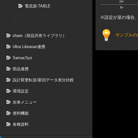
n+
電流源-TABLE
n-
※設定が逆の場合
サンプルのs
share（部品共有ライブラリ）
Ultra Librarian連携
SamacSys
部品連携
設計変更転送/新旧データ差分比較
環境設定
全体メニュー
便利機能
各種資料