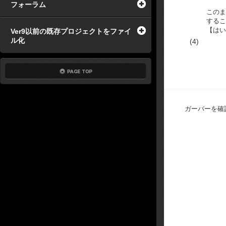
フォーラム
このま
するこ
【はい
Ver9以前の既存プロジェクトをファイ
ル化
(4)
ガーバーを確