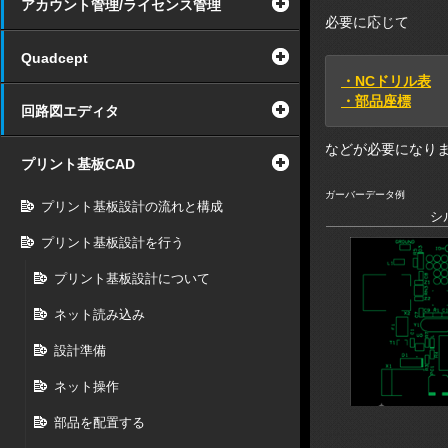
アカウント管理/ライセンス管理
必要に応じて
Quadcept
・NCドリル表
・部品座標
回路図エディタ
などが必要になります
プリント基板CAD
ガーバーデータ例
プリント基板設計の流れと構成
シ
プリント基板設計を行う
プリント基板設計について
ネット読み込み
設計準備
ネット操作
部品を配置する