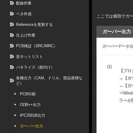
配線作業
ベタ作成
ここでは個別でガ
Referenceを更新する
ガーバー出力
仕上げ作業
PCB検証（DRC/MRC）
ガーバーデータ
逆ネットリスト
(1)
パネライズ（面付け）
【プロ
各種出力（CAM、ドリル、部品座標な
→【ガ
ど）
→【ガ
⇒Win
PCB印刷
ラーが
ODB++出力
IPC2581B出力
ガーバー出力