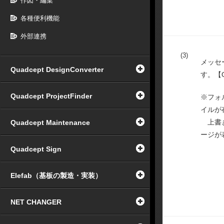
作図・編集
各種便利機能
外部連携
(3)
メッセ
Quadcept DesignConverter
す。【
Quadcept ProjectFinder
※フォ
イルが
上書き
Quadcept Maintenance
ージが
Quadcept Sign
Elefab（基板の製造・実装）
NET CHANGER