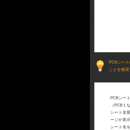
PCBシー
ことを推奨
PCBシー
（PCB１
シート名
ージが表
シート名