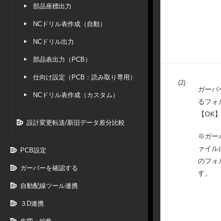
部品座標出力
NCドリル表作成（自動）
NCドリル出力
部品表出力（PCB）
仕向け設定（PCB：読み取り専用）
(2)
ガーバ
NCドリル表作成（カスタム）
るフォ
【OK
設計変更転送/新旧データ差分比較
※ガー
ァイル
PCB設定
のフォ
ガーバーを確認する
す。
自動配線ツール連携
３D連携