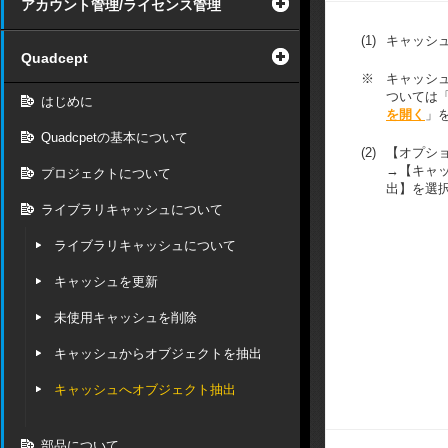
アカウント管理/ライセンス管理
(1)
キャッシ
Quadcept
※
キャッシ
ついては
はじめに
を開く
」
Quadcpetの基本について
(2)
【オプシ
→【キャ
プロジェクトについて
出】を選
ライブラリキャッシュについて
ライブラリキャッシュについて
キャッシュを更新
未使用キャッシュを削除
キャッシュからオブジェクトを抽出
キャッシュへオブジェクト抽出
部品について