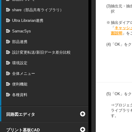
(3)
抽出元・抽
share（部品共有ライブラリ）
択
Ultra Librarian連携
※
抽出ダイア
「
キャッシ
SamacSys
面説明
」を
部品連携
(4)
「OK」を
設計変更転送/新旧データ差分比較
環境設定
全体メニュー
便利機能
(5)
「OK」を
各種資料
⇒プロジェ
ライブラリ
回路図エディタ
す。
プリント基板CAD