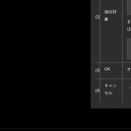
抽出対
(2)
象
ま
は
OK
オ
(3)
キャン
「
(4)
セル