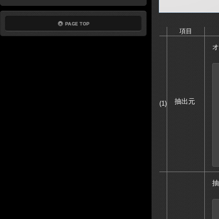
項目
オ
抽出元
(1)
抽