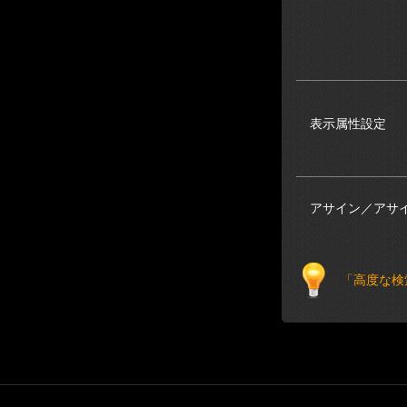
表示属性設定
アサイン／アサ
「高度な検