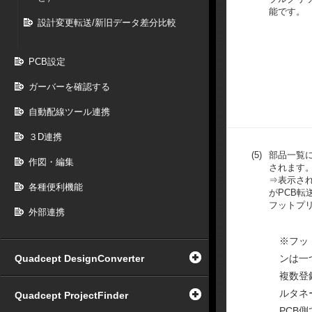
能です。
設計変更転送/新旧データ差分比較
PCB設定
ガーバーを確認する
自動配線ツール連携
３D連携
(5)
部品一覧
作図・編集
されます
⇒表示さ
各種便利機能
がPCB転
フットプ
外部連携
※フッ
Quadcept DesignConverter
ンは一
複数登
ルタネ
Quadcept ProjectFinder
PCB