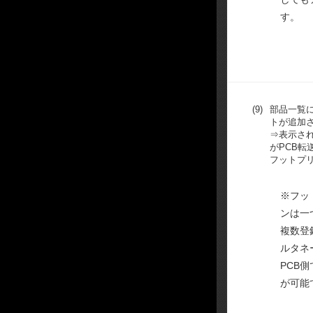
す。
(9)
部品一覧に
トが追加
⇒表示さ
がPCB転
フットプ
※フッ
ンは一
複数登
ルタネ
PCB
が可能