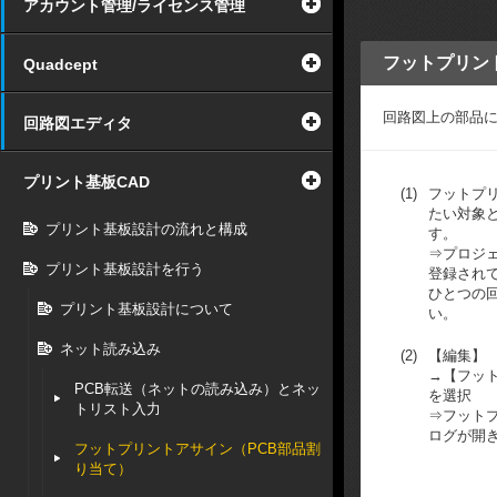
アカウント管理/ライセンス管理
フットプリン
Quadcept
回路図上の部品
回路図エディタ
プリント基板CAD
(1)
フットプ
たい対象
プリント基板設計の流れと構成
す。
⇒プロジ
プリント基板設計を行う
登録され
ひとつの
プリント基板設計について
い。
ネット読み込み
(2)
【編集】
→【フッ
PCB転送（ネットの読み込み）とネッ
を選択
トリスト入力
⇒フット
ログが開
フットプリントアサイン（PCB部品割
り当て）