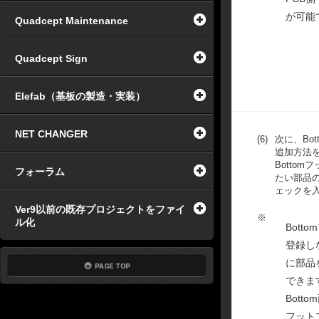
が可能
Quadcept Maintenance
Quadcept Sign
Elefab（基板の製造・実装）
NET CHANGER
(6)
次に、Bo
追加方法
Botto
フォーラム
たい部品の
ェックを
Ver9以前の既存プロジェクトをファイ
※
ル化
Bott
登録しな
に部品
できま
Bott
フット