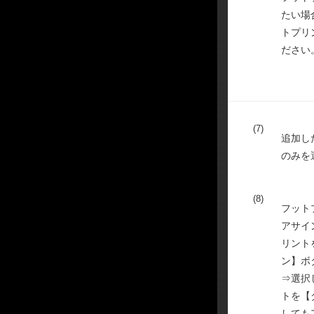
たい場合
トプリ
ださい
(7)
追加した
のみを
(8)
フット
アサイ
リント
ン】ボ
⇒選択
トを【
しても