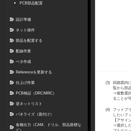
PCB部品配置
設計準備
ネット操作
部品を配置する
配線作業
ベタ作成
Referenceを更新する
仕上げ作業
(3)
回路図内
覧から部
PCB検証（DRC/MRC）
⇒複数選
ることが
逆ネットリスト
(4)
フットプ
パネライズ（面付け）
したいフ
【アサイ
各種出力（CAM、ドリル、部品座標な
⇒選択し
ど）
ブルクリ